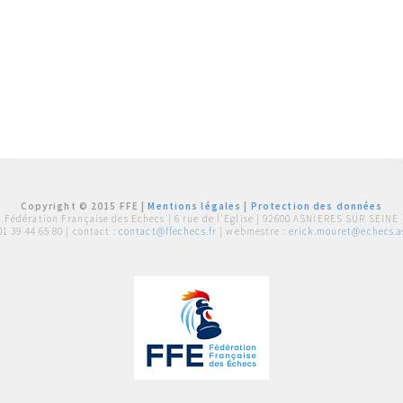
Copyright © 2015 FFE |
Mentions légales
|
Protection des données
Fédération Française des Echecs |
6 rue de l'Eglise | 92600 ASNIERES SUR SEINE
01 39 44 65 80
| contact :
contact@ffechecs.fr
| webmestre :
erick.mouret@echecs.as