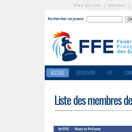
Plan du site
|
Contact
Rechercher un joueur
ACCUEIL
DÉCOUVRIR
FFE
COM
Liste des membres de
NrFFE
Nom et Prénom