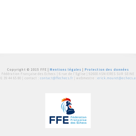
Copyright © 2015 FFE |
Mentions légales
|
Protection des données
Fédération Française des Echecs |
6 rue de l'Eglise | 92600 ASNIERES SUR SEINE
01 39 44 65 80
| contact :
contact@ffechecs.fr
| webmestre :
erick.mouret@echecs.as