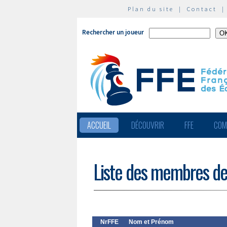
Plan du site
|
Contact
Rechercher un joueur
ACCUEIL
DÉCOUVRIR
FFE
COM
Liste des membres de
NrFFE
Nom et Prénom