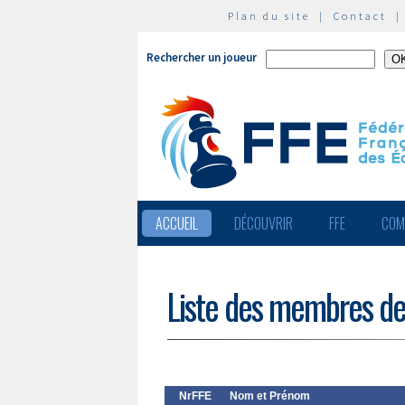
Plan du site
|
Contact
Rechercher un joueur
ACCUEIL
DÉCOUVRIR
FFE
COM
Liste des membres de
NrFFE
Nom et Prénom