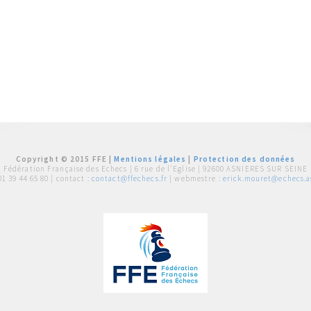
Copyright © 2015 FFE |
Mentions légales
|
Protection des données
Fédération Française des Echecs |
6 rue de l'Eglise | 92600 ASNIERES SUR SEINE
01 39 44 65 80
| contact :
contact@ffechecs.fr
| webmestre :
erick.mouret@echecs.as