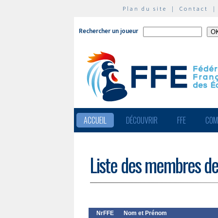
Plan du site
|
Contact
Rechercher un joueur
ACCUEIL
DÉCOUVRIR
FFE
COM
Liste des membres de
NrFFE
Nom et Prénom