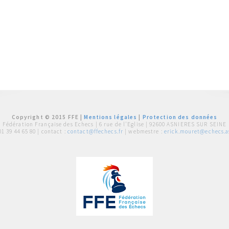
Copyright © 2015 FFE |
Mentions légales
|
Protection des données
Fédération Française des Echecs |
6 rue de l'Eglise | 92600 ASNIERES SUR SEINE
01 39 44 65 80
| contact :
contact@ffechecs.fr
| webmestre :
erick.mouret@echecs.as