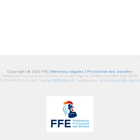
Copyright © 2015 FFE |
Mentions légales
|
Protection des données
Fédération Française des Echecs |
6 rue de l'Eglise | 92600 ASNIERES SUR SEINE
01 39 44 65 80
| contact :
contact@ffechecs.fr
| webmestre :
erick.mouret@echecs.as