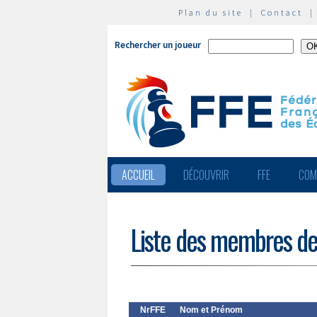
Plan du site
|
Contact
Rechercher un joueur
ACCUEIL
DÉCOUVRIR
FFE
COM
Liste des membres de
NrFFE
Nom et Prénom