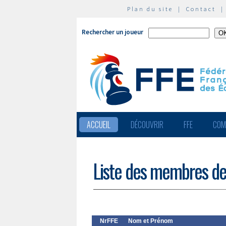
Plan du site
|
Contact
Rechercher un joueur
ACCUEIL
DÉCOUVRIR
FFE
COM
Liste des membres de
NrFFE
Nom et Prénom