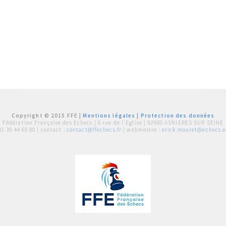
Copyright © 2015 FFE |
Mentions légales
|
Protection des données
Fédération Française des Echecs |
6 rue de l'Eglise | 92600 ASNIERES SUR SEINE
01 39 44 65 80
| contact :
contact@ffechecs.fr
| webmestre :
erick.mouret@echecs.as