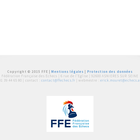
Copyright © 2015 FFE |
Mentions légales
|
Protection des données
Fédération Française des Echecs |
6 rue de l'Eglise | 92600 ASNIERES SUR SEINE
01 39 44 65 80
| contact :
contact@ffechecs.fr
| webmestre :
erick.mouret@echecs.as