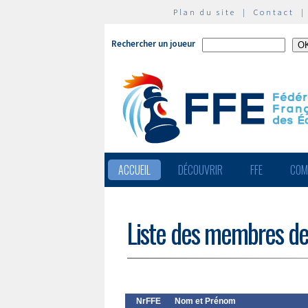
Plan du site
|
Contact
Rechercher un joueur
ACCUEIL
DÉCOUVRIR
FFE
COM
Liste des membres de
NrFFE
Nom et Prénom