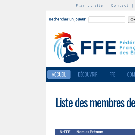
Plan du site
|
Contact
Rechercher un joueur
ACCUEIL
DÉCOUVRIR
FFE
COM
Liste des membres de
NrFFE
Nom et Prénom