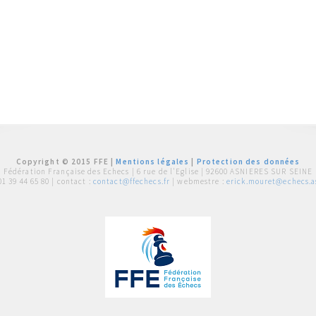
Copyright © 2015 FFE |
Mentions légales
|
Protection des données
Fédération Française des Echecs |
6 rue de l'Eglise | 92600 ASNIERES SUR SEINE
01 39 44 65 80
| contact :
contact@ffechecs.fr
| webmestre :
erick.mouret@echecs.as