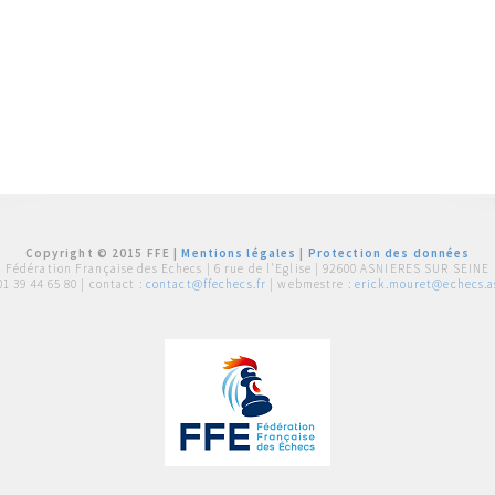
Copyright © 2015 FFE |
Mentions légales
|
Protection des données
Fédération Française des Echecs |
6 rue de l'Eglise | 92600 ASNIERES SUR SEINE
01 39 44 65 80
| contact :
contact@ffechecs.fr
| webmestre :
erick.mouret@echecs.as