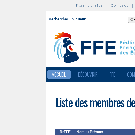
Plan du site
|
Contact
Rechercher un joueur
ACCUEIL
DÉCOUVRIR
FFE
COM
Liste des membres de
NrFFE
Nom et Prénom