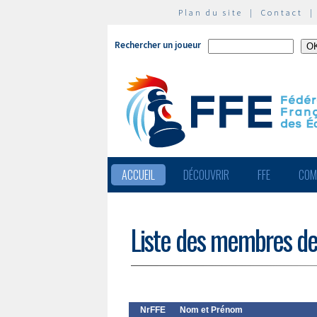
Plan du site
|
Contact
Rechercher un joueur
ACCUEIL
DÉCOUVRIR
FFE
COM
Liste des membres de
NrFFE
Nom et Prénom