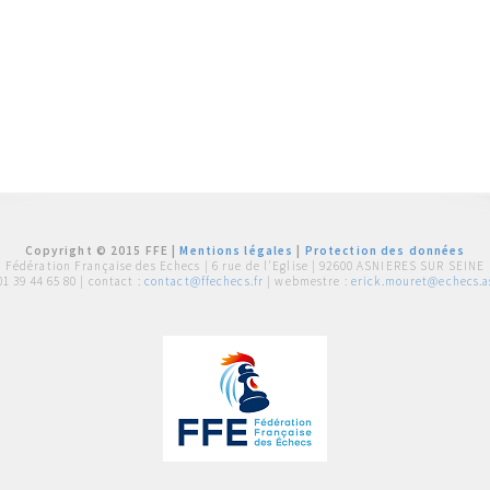
Copyright © 2015 FFE |
Mentions légales
|
Protection des données
Fédération Française des Echecs |
6 rue de l'Eglise | 92600 ASNIERES SUR SEINE
01 39 44 65 80
| contact :
contact@ffechecs.fr
| webmestre :
erick.mouret@echecs.as