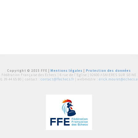
Copyright © 2015 FFE |
Mentions légales
|
Protection des données
Fédération Française des Echecs |
6 rue de l'Eglise | 92600 ASNIERES SUR SEINE
01 39 44 65 80
| contact :
contact@ffechecs.fr
| webmestre :
erick.mouret@echecs.as