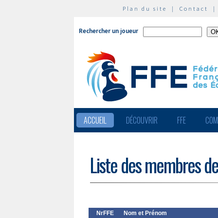
Plan du site
|
Contact
Rechercher un joueur
ACCUEIL
DÉCOUVRIR
FFE
COM
Liste des membres de
NrFFE
Nom et Prénom