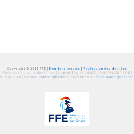
Copyright © 2015 FFE |
Mentions légales
|
Protection des données
Fédération Française des Echecs |
6 rue de l'Eglise | 92600 ASNIERES SUR SEINE
01 39 44 65 80
| contact :
contact@ffechecs.fr
| webmestre :
erick.mouret@echecs.as