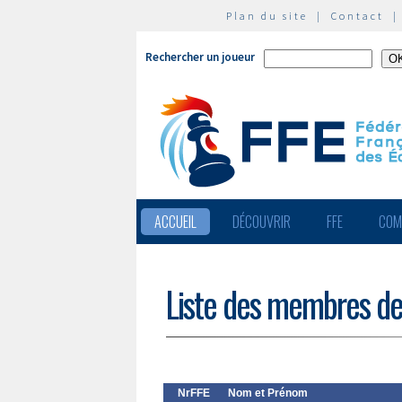
Plan du site
|
Contact
Rechercher un joueur
ACCUEIL
DÉCOUVRIR
FFE
COM
Liste des membres de
NrFFE
Nom et Prénom