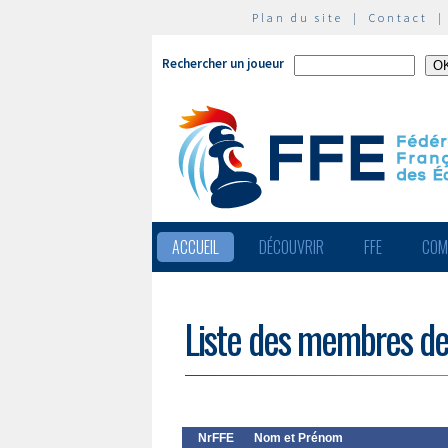
Plan du site
|
Contact
Rechercher un joueur
ACCUEIL
DÉCOUVRIR
FFE
COM
Liste des membres de
NrFFE
Nom et Prénom