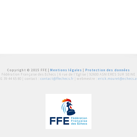
Copyright © 2015 FFE |
Mentions légales
|
Protection des données
Fédération Française des Echecs |
6 rue de l'Eglise | 92600 ASNIERES SUR SEINE
01 39 44 65 80
| contact :
contact@ffechecs.fr
| webmestre :
erick.mouret@echecs.as