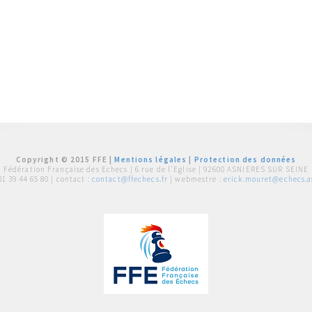
Copyright © 2015 FFE |
Mentions légales
|
Protection des données
Fédération Française des Echecs |
6 rue de l'Eglise | 92600 ASNIERES SUR SEINE
01 39 44 65 80
| contact :
contact@ffechecs.fr
| webmestre :
erick.mouret@echecs.as