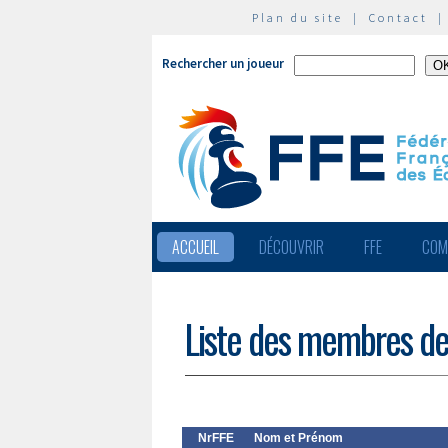
Plan du site
|
Contact
Rechercher un joueur
ACCUEIL
DÉCOUVRIR
FFE
COM
Liste des membres de
NrFFE
Nom et Prénom