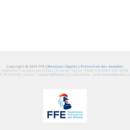
Copyright © 2015 FFE |
Mentions légales
|
Protection des données
Fédération Française des Echecs |
6 rue de l'Eglise | 92600 ASNIERES SUR SEINE
01 39 44 65 80
| contact :
contact@ffechecs.fr
| webmestre :
erick.mouret@echecs.as