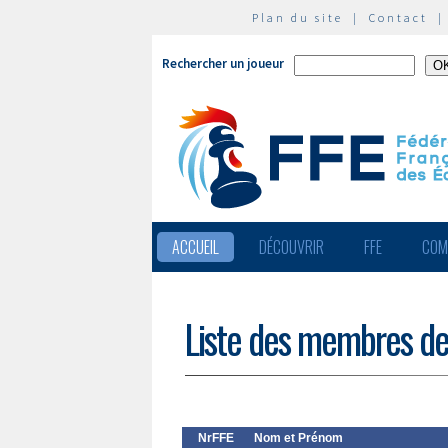
Plan du site
|
Contact
Rechercher un joueur
ACCUEIL
DÉCOUVRIR
FFE
COM
Liste des membres de
NrFFE
Nom et Prénom