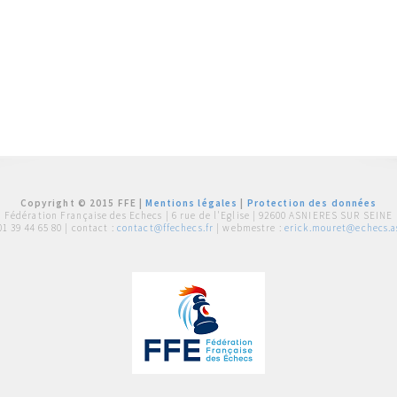
Copyright © 2015 FFE |
Mentions légales
|
Protection des données
Fédération Française des Echecs |
6 rue de l'Eglise | 92600 ASNIERES SUR SEINE
01 39 44 65 80
| contact :
contact@ffechecs.fr
| webmestre :
erick.mouret@echecs.as