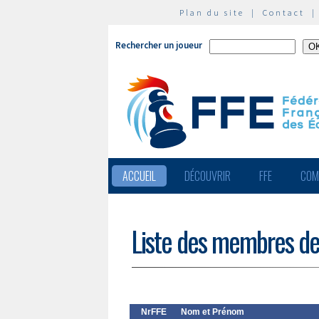
Plan du site
|
Contact
Rechercher un joueur
ACCUEIL
DÉCOUVRIR
FFE
COM
Liste des membres de
NrFFE
Nom et Prénom