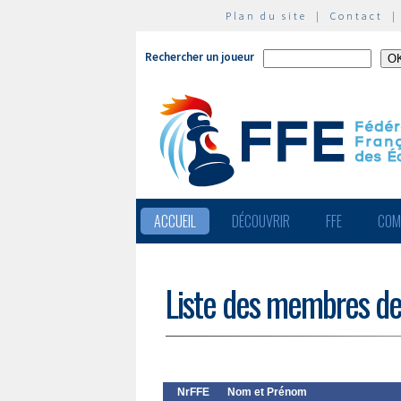
Plan du site
|
Contact
Rechercher un joueur
ACCUEIL
DÉCOUVRIR
FFE
COM
Liste des membres de
NrFFE
Nom et Prénom