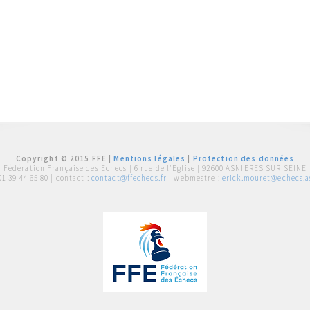
Copyright © 2015 FFE |
Mentions légales
|
Protection des données
Fédération Française des Echecs |
6 rue de l'Eglise | 92600 ASNIERES SUR SEINE
01 39 44 65 80
| contact :
contact@ffechecs.fr
| webmestre :
erick.mouret@echecs.as