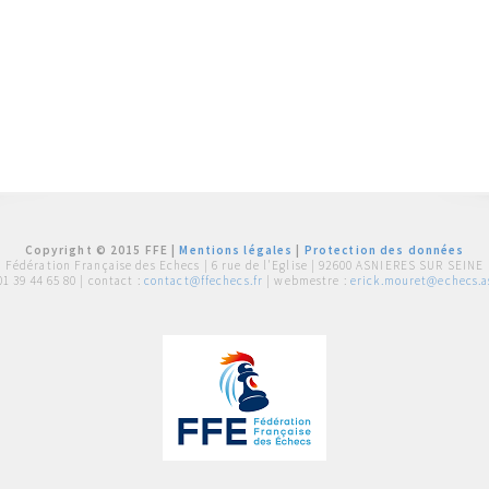
Copyright © 2015 FFE |
Mentions légales
|
Protection des données
Fédération Française des Echecs |
6 rue de l'Eglise | 92600 ASNIERES SUR SEINE
01 39 44 65 80
| contact :
contact@ffechecs.fr
| webmestre :
erick.mouret@echecs.as