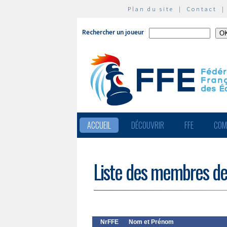
Plan du site
|
Contact
Rechercher un joueur
ACCUEIL
DÉCOUVRIR
FFE
COM
Liste des membres de
NrFFE
Nom et Prénom