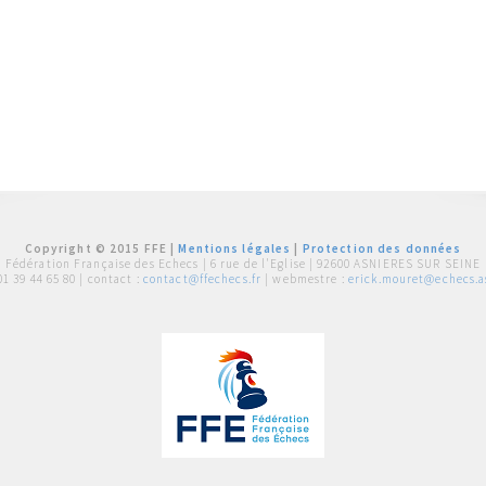
Copyright © 2015 FFE |
Mentions légales
|
Protection des données
Fédération Française des Echecs |
6 rue de l'Eglise | 92600 ASNIERES SUR SEINE
01 39 44 65 80
| contact :
contact@ffechecs.fr
| webmestre :
erick.mouret@echecs.as