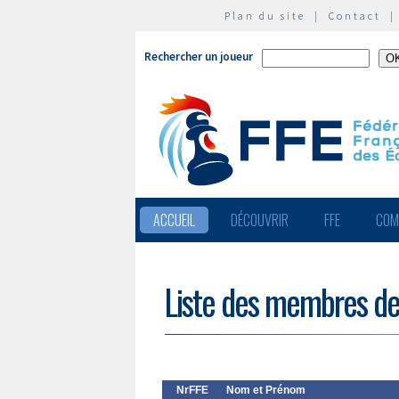
Plan du site
|
Contact
Rechercher un joueur
ACCUEIL
DÉCOUVRIR
FFE
COM
Liste des membres de
NrFFE
Nom et Prénom