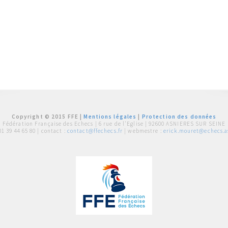
Copyright © 2015 FFE |
Mentions légales
|
Protection des données
Fédération Française des Echecs |
6 rue de l'Eglise | 92600 ASNIERES SUR SEINE
01 39 44 65 80
| contact :
contact@ffechecs.fr
| webmestre :
erick.mouret@echecs.as