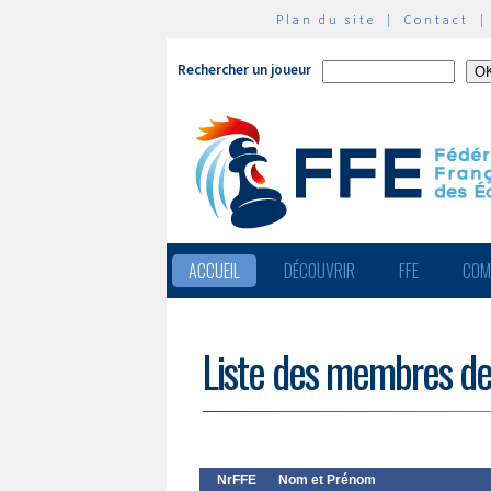
Plan du site
|
Contact
Rechercher un joueur
ACCUEIL
DÉCOUVRIR
FFE
COM
Liste des membres de
NrFFE
Nom et Prénom