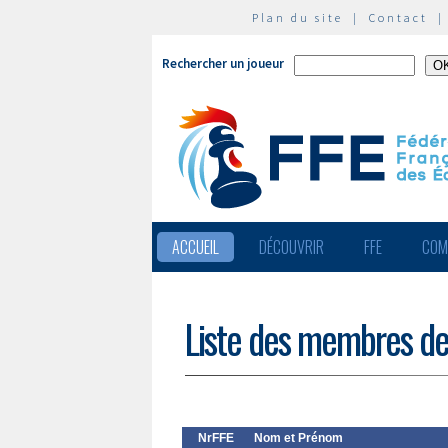
Plan du site
|
Contact
Rechercher un joueur
ACCUEIL
DÉCOUVRIR
FFE
COM
Liste des membres de
NrFFE
Nom et Prénom