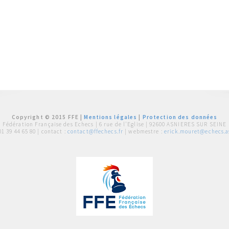
Copyright © 2015 FFE |
Mentions légales
|
Protection des données
Fédération Française des Echecs |
6 rue de l'Eglise | 92600 ASNIERES SUR SEINE
01 39 44 65 80
| contact :
contact@ffechecs.fr
| webmestre :
erick.mouret@echecs.as