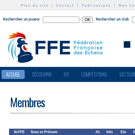
Plan du site
|
Contact
|
Publications
|
Mon C
Rechercher un joueur
Rechercher un club
ACCUEIL
DÉCOUVRIR
FFE
COMPÉTITIONS
SECTEU
Membres
NrFFE
Nom et Prénom
Af.
Info
Elo