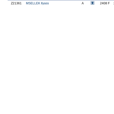
Z21361
MSELLEK Ilyass
A
2408 F