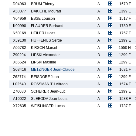
D04963
BRUM Thierry
A
1579 F
A50377
DAKICHE Mourad
A
1399 E
Y04959
ESSE Louison
A
1517 F
K00990
FLAUDER Bertrand
A
1780 F
N50169
HEILER Lucas
A
1757 F
X59130
HUFFENUS Serge
A
1399 E
A05782
KIRSCH Marcel
A
1550 N
Z90294
LIPSKI Alexander
B
1299 E
X65524
LIPSKI Maxime
A
1299 E
G03416
METZINGER Jean-Claude
A
1631 F
Z62774
REISDORF Joan
A
1299 E
L02540
ROSSMANITH Alfredo
A
1574 F
Z76080
SCHERER Jean-Luc
A
1399 E
A10022
SLEBODA Jean-Louis
A
1588 F
X72635
WEISLINGER Lucas
A
1737 F