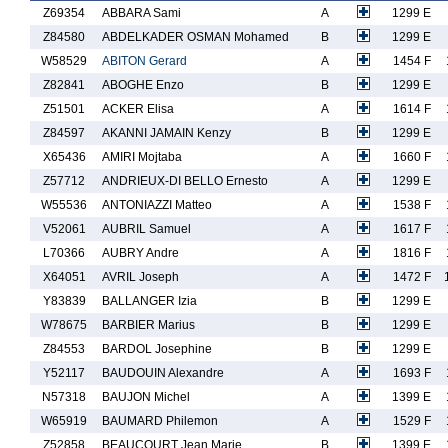
Z69354
ABBARA Sami
A
1299 E
Z84580
ABDELKADER OSMAN Mohamed
B
1299 E
W58529
ABITON Gerard
A
1454 F
Z82841
ABOGHE Enzo
B
1299 E
Z51501
ACKER Elisa
A
1614 F
Z84597
AKANNI JAMAIN Kenzy
B
1299 E
X65436
AMIRI Mojtaba
A
1660 F
Z57712
ANDRIEUX-DI BELLO Ernesto
A
1299 E
W55536
ANTONIAZZI Matteo
A
1538 F
V52061
AUBRIL Samuel
A
1617 F
L70366
AUBRY Andre
A
1816 F
X64051
AVRIL Joseph
A
1472 F
Y83839
BALLANGER Izia
B
1299 E
W78675
BARBIER Marius
B
1299 E
Z84553
BARDOL Josephine
B
1299 E
Y52117
BAUDOUIN Alexandre
A
1693 F
N57318
BAUJON Michel
A
1399 E
W65919
BAUMARD Philemon
A
1529 F
Z52858
BEAUCOURT Jean Marie
B
1399 E