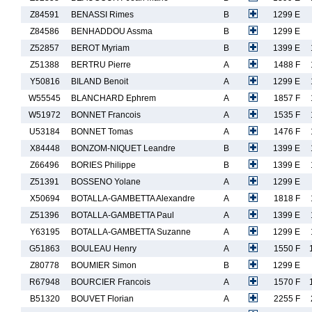
Z84591
BENASSI Rimes
B
1299 E
Z84586
BENHADDOU Assma
B
1299 E
Z52857
BEROT Myriam
B
1399 E
Z51388
BERTRU Pierre
A
1488 F
Y50816
BILAND Benoit
A
1299 E
W55545
BLANCHARD Ephrem
A
1857 F
W51972
BONNET Francois
A
1535 F
U53184
BONNET Tomas
A
1476 F
X84448
BONZOM-NIQUET Leandre
B
1399 E
Z66496
BORIES Philippe
B
1399 E
Z51391
BOSSENO Yolane
A
1299 E
X50694
BOTALLA-GAMBETTA Alexandre
A
1818 F
Z51396
BOTALLA-GAMBETTA Paul
A
1399 E
Y63195
BOTALLA-GAMBETTA Suzanne
A
1299 E
G51863
BOULEAU Henry
A
1550 F
Z80778
BOUMIER Simon
B
1299 E
R67948
BOURCIER Francois
A
1570 F
B51320
BOUVET Florian
A
2255 F