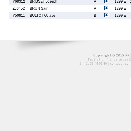
Y68312
BRISSET Joseph
A
1299 E
Z56452
BRUN Sam
A
1299 E
Y50811
BULTOT Octave
B
1299 E
Copyright © 2015 FFE
Fédération Française des 
tél :
01 39 44 65 80
| contact :
con