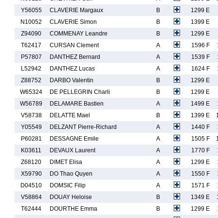
Y56055
CLAVERIE Margaux
B
1299 E
N10052
CLAVERIE Simon
B
1399 E
Z94090
COMMENAY Leandre
B
1299 E
T62417
CURSAN Clement
A
1596 F
P57807
DANTHEZ Bernard
A
1539 F
L52942
DANTHEZ Lucas
A
1624 F
Z88752
DARBO Valentin
B
1299 E
W65324
DE PELLEGRIN Charli
B
1299 E
W56789
DELAMARE Bastien
A
1499 E
V58738
DELATTE Mael
B
1399 E
Y05549
DELZANT Pierre-Richard
A
1440 F
P60281
DESSAGNE Emile
A
1505 F
K03611
DEVAUX Laurent
A
1770 F
Z68120
DIMET Elisa
A
1299 E
X59790
DO Thao Quyen
A
1550 F
D04510
DOMSIC Filip
A
1571 F
V58864
DOUAY Heloise
B
1349 E
T62444
DOURTHE Emma
B
1299 E