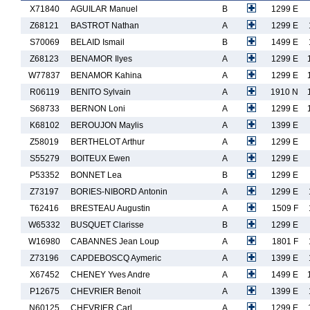
X71840
AGUILAR Manuel
B
1299 E
Z68121
BASTROT Nathan
A
1299 E
S70069
BELAID Ismail
B
1499 E
Z68123
BENAMOR Ilyes
A
1299 E
W77837
BENAMOR Kahina
A
1299 E
R06119
BENITO Sylvain
A
1910 N
S68733
BERNON Loni
A
1299 E
K68102
BEROUJON Maylis
A
1399 E
Z58019
BERTHELOT Arthur
A
1299 E
S55279
BOITEUX Ewen
A
1299 E
P53352
BONNET Lea
B
1299 E
Z73197
BORIES-NIBORD Antonin
A
1299 E
T62416
BRESTEAU Augustin
A
1509 F
W65332
BUSQUET Clarisse
B
1299 E
W16980
CABANNES Jean Loup
A
1801 F
Z73196
CAPDEBOSCQ Aymeric
A
1399 E
X67452
CHENEY Yves Andre
A
1499 E
P12675
CHEVRIER Benoit
A
1399 E
N60125
CHEVRIER Carl
A
1299 E