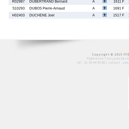
R02987
DUBERTRAND Bernard
A
1611 F
S10293
DUBOS Pierre-Arnaud
A
1691 F
H02403
DUCHENE Joel
A
1517 F
Copyright © 2015 FFE
Fédération Française des 
tél :
01 39 44 65 80
| contact :
con