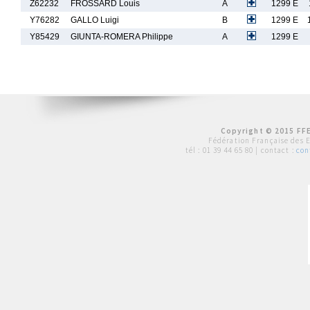
Z62232
FROSSARD Louis
A
1299 E
Y76282
GALLO Luigi
B
1299 E
Y85429
GIUNTA-ROMERA Philippe
A
1299 E
Copyright © 2015 FFE
Fédération Française des 
tél :
01 39 44 65 80
| contact :
con