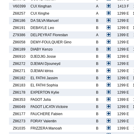
V60399
CUI Xinghan
A
1413 F
Z68257
CUI Xinghe
A
1299 E
Z86186
DA SILVA Manuel
B
1299 E
Z86191
DEBAYLE Leo
B
1299 E
Z79386
DELPEYRAT Florestan
A
1399 E
Z86058
DEMY-FOULQUIER Gino
B
1299 E
Z86189
DIABY Kenzo
B
1299 E
Z86910
DJEDJIG Josse
B
1299 E
Z86272
DJEMAI Djouneyd
B
1299 E
Z86271
DJEMAI Idriss
B
1299 E
Z86182
EL FATHI Jassim
B
1299 E
Z86183
EL FATHI Sophia
B
1299 E
Z86178
EXPERTON Kylie
B
1299 E
Z86353
FAGOT Julia
B
1399 E
Z86049
FAGOT LICATA Victoire
B
1299 E
Z86177
FAUCHERE Fabien
B
1299 E
Z86273
FORAY Valentin
B
1299 E
Z91035
FRIZZERA Manoah
B
1399 E