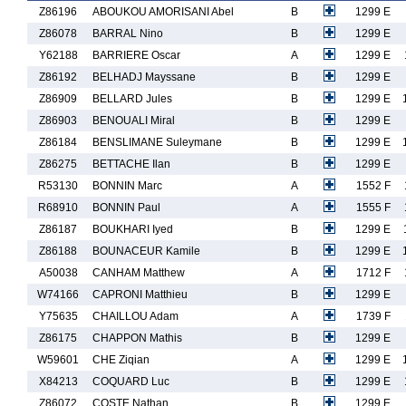
Z86196
ABOUKOU AMORISANI Abel
B
1299 E
Z86078
BARRAL Nino
B
1299 E
Y62188
BARRIERE Oscar
A
1299 E
Z86192
BELHADJ Mayssane
B
1299 E
Z86909
BELLARD Jules
B
1299 E
Z86903
BENOUALI Miral
B
1299 E
Z86184
BENSLIMANE Suleymane
B
1299 E
Z86275
BETTACHE Ilan
B
1299 E
R53130
BONNIN Marc
A
1552 F
R68910
BONNIN Paul
A
1555 F
Z86187
BOUKHARI Iyed
B
1299 E
Z86188
BOUNACEUR Kamile
B
1299 E
A50038
CANHAM Matthew
A
1712 F
W74166
CAPRONI Matthieu
B
1299 E
Y75635
CHAILLOU Adam
A
1739 F
Z86175
CHAPPON Mathis
B
1299 E
W59601
CHE Ziqian
A
1299 E
X84213
COQUARD Luc
B
1299 E
Z86072
COSTE Nathan
B
1299 E