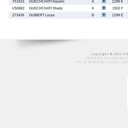
Y51631
GUECHCHATI Nassim
A
1299 E
U50882
GUECHCHATI Shady
A
1502 F
Z73436
GUIBERT Lucas
B
1299 E
Copyright © 2015 FFE
Fédération Française des 
tél :
01 39 44 65 80
| contact :
con