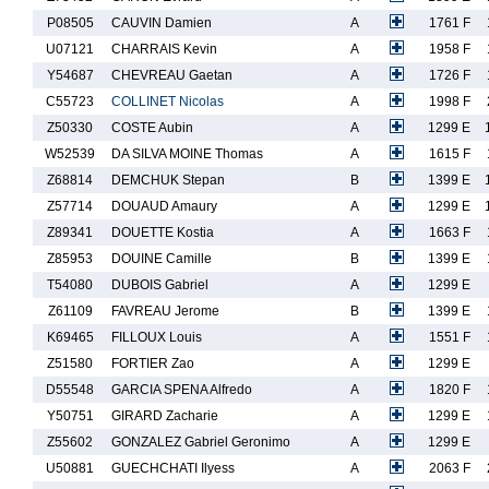
P08505
CAUVIN Damien
A
1761 F
U07121
CHARRAIS Kevin
A
1958 F
Y54687
CHEVREAU Gaetan
A
1726 F
C55723
COLLINET Nicolas
A
1998 F
Z50330
COSTE Aubin
A
1299 E
W52539
DA SILVA MOINE Thomas
A
1615 F
Z68814
DEMCHUK Stepan
B
1399 E
Z57714
DOUAUD Amaury
A
1299 E
Z89341
DOUETTE Kostia
A
1663 F
Z85953
DOUINE Camille
B
1399 E
T54080
DUBOIS Gabriel
A
1299 E
Z61109
FAVREAU Jerome
B
1399 E
K69465
FILLOUX Louis
A
1551 F
Z51580
FORTIER Zao
A
1299 E
D55548
GARCIA SPENA Alfredo
A
1820 F
Y50751
GIRARD Zacharie
A
1299 E
Z55602
GONZALEZ Gabriel Geronimo
A
1299 E
U50881
GUECHCHATI Ilyess
A
2063 F