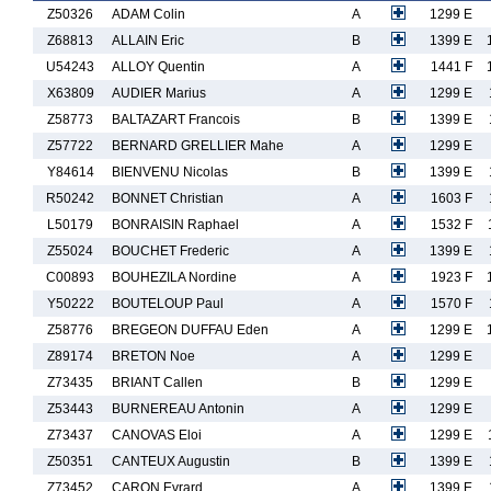
Z50326
ADAM Colin
A
1299 E
Z68813
ALLAIN Eric
B
1399 E
U54243
ALLOY Quentin
A
1441 F
X63809
AUDIER Marius
A
1299 E
Z58773
BALTAZART Francois
B
1399 E
Z57722
BERNARD GRELLIER Mahe
A
1299 E
Y84614
BIENVENU Nicolas
B
1399 E
R50242
BONNET Christian
A
1603 F
L50179
BONRAISIN Raphael
A
1532 F
Z55024
BOUCHET Frederic
A
1399 E
C00893
BOUHEZILA Nordine
A
1923 F
Y50222
BOUTELOUP Paul
A
1570 F
Z58776
BREGEON DUFFAU Eden
A
1299 E
Z89174
BRETON Noe
A
1299 E
Z73435
BRIANT Callen
B
1299 E
Z53443
BURNEREAU Antonin
A
1299 E
Z73437
CANOVAS Eloi
A
1299 E
Z50351
CANTEUX Augustin
B
1399 E
Z73452
CARON Evrard
A
1399 E