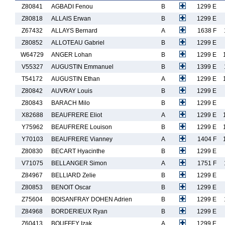
Z80841
AGBADI Fenou
B
1299 E
Z80818
ALLAIS Erwan
B
1299 E
Z67432
ALLAYS Bernard
A
1638 F
Z80852
ALLOTEAU Gabriel
B
1299 E
W64729
ANGER Lohan
B
1299 E
V55327
AUGUSTIN Emmanuel
B
1399 E
T54172
AUGUSTIN Ethan
A
1299 E
Z80842
AUVRAY Louis
B
1299 E
Z80843
BARACH Milo
B
1299 E
X82688
BEAUFRERE Eliot
A
1299 E
Y75962
BEAUFRERE Louison
B
1299 E
Y70103
BEAUFRERE Vianney
A
1404 F
Z80830
BECART Hyacinthe
B
1299 E
V71075
BELLANGER Simon
A
1751 F
Z84967
BELLIARD Zelie
B
1299 E
Z80853
BENOIT Oscar
B
1299 E
Z75604
BOISANFRAY DOHEN Adrien
B
1299 E
Z84968
BORDERIEUX Ryan
B
1299 E
Z60413
BOUFFEY Izak
A
1299 E