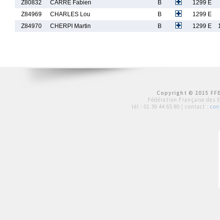
Z80832
CARRE Fabien
B
1299 E
Z84969
CHARLES Lou
B
1299 E
Z84970
CHERPI Martin
B
1299 E
Copyright © 2015 FFE
Fédération Française des 
tél :
01 39 44 65 80
| contact :
con