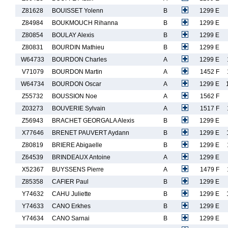
Z81628
BOUISSET Yolenn
B
1299 E
Z84984
BOUKMOUCH Rihanna
B
1299 E
Z80854
BOULAY Alexis
B
1299 E
Z80831
BOURDIN Mathieu
B
1299 E
W64733
BOURDON Charles
A
1299 E
V71079
BOURDON Martin
A
1452 F
W64734
BOURDON Oscar
A
1299 E
Z55732
BOUSSION Noe
A
1562 F
Z03273
BOUVERIE Sylvain
A
1517 F
Z56943
BRACHET GEORGALA Alexis
B
1299 E
X77646
BRENET PAUVERT Aydann
B
1299 E
Z80819
BRIERE Abigaelle
B
1299 E
Z64539
BRINDEAUX Antoine
A
1299 E
X52367
BUYSSENS Pierre
A
1479 F
Z85358
CAFIER Paul
B
1299 E
Y74632
CAHU Juliette
B
1299 E
Y74633
CANO Erkhes
B
1299 E
Y74634
CANO Sarnai
B
1299 E