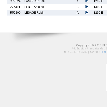
Y79624
LAMGHARI Jalil
A
1299 E
Z75391
LEBEL Antoine
B
1399 E
R52200
LESAGE Robin
A
1299 E
Copyright © 2015 FFE
Fédération Française des 
tél :
01 39 44 65 80
| contact :
con