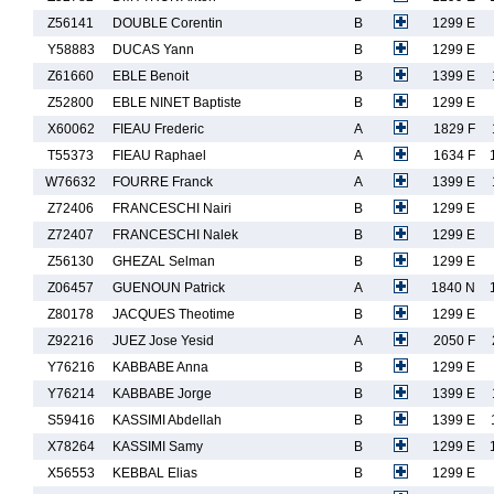
Z56141
DOUBLE Corentin
B
1299 E
Y58883
DUCAS Yann
B
1299 E
Z61660
EBLE Benoit
B
1399 E
Z52800
EBLE NINET Baptiste
B
1299 E
X60062
FIEAU Frederic
A
1829 F
T55373
FIEAU Raphael
A
1634 F
W76632
FOURRE Franck
A
1399 E
Z72406
FRANCESCHI Nairi
B
1299 E
Z72407
FRANCESCHI Nalek
B
1299 E
Z56130
GHEZAL Selman
B
1299 E
Z06457
GUENOUN Patrick
A
1840 N
Z80178
JACQUES Theotime
B
1299 E
Z92216
JUEZ Jose Yesid
A
2050 F
Y76216
KABBABE Anna
B
1299 E
Y76214
KABBABE Jorge
B
1399 E
S59416
KASSIMI Abdellah
B
1399 E
X78264
KASSIMI Samy
B
1299 E
X56553
KEBBAL Elias
B
1299 E