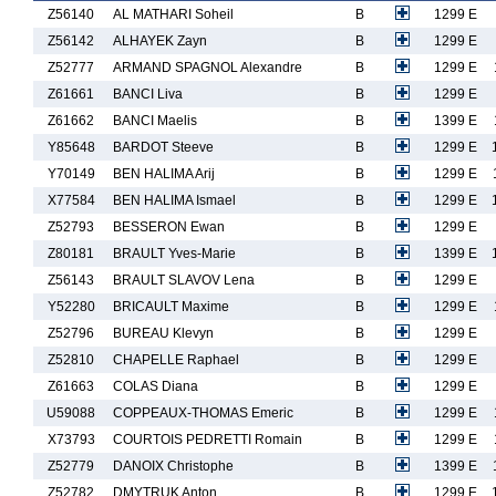
Z56140
AL MATHARI Soheil
B
1299 E
Z56142
ALHAYEK Zayn
B
1299 E
Z52777
ARMAND SPAGNOL Alexandre
B
1299 E
Z61661
BANCI Liva
B
1299 E
Z61662
BANCI Maelis
B
1399 E
Y85648
BARDOT Steeve
B
1299 E
Y70149
BEN HALIMA Arij
B
1299 E
X77584
BEN HALIMA Ismael
B
1299 E
Z52793
BESSERON Ewan
B
1299 E
Z80181
BRAULT Yves-Marie
B
1399 E
Z56143
BRAULT SLAVOV Lena
B
1299 E
Y52280
BRICAULT Maxime
B
1299 E
Z52796
BUREAU Klevyn
B
1299 E
Z52810
CHAPELLE Raphael
B
1299 E
Z61663
COLAS Diana
B
1299 E
U59088
COPPEAUX-THOMAS Emeric
B
1299 E
X73793
COURTOIS PEDRETTI Romain
B
1299 E
Z52779
DANOIX Christophe
B
1399 E
Z52782
DMYTRUK Anton
B
1299 E