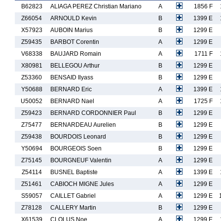
B62823
ALIAGA PEREZ Christian Mariano
A
1856 F
Z66054
ARNOULD Kevin
B
1399 E
X57923
AUBOIN Marius
B
1299 E
Z59435
BARBOT Corentin
A
1299 E
V68338
BAUJARD Romain
A
1711 F
X80981
BELLEGOU Arthur
B
1299 E
Z53360
BENSAID Ilyass
B
1299 E
Y50688
BERNARD Eric
A
1399 E
U50052
BERNARD Nael
A
1725 F
Z59423
BERNARD CORDONNIER Paul
B
1299 E
Z75477
BERNARDEAU Aurelien
B
1299 E
Z59438
BOURDOIS Leonard
B
1299 E
Y50694
BOURGEOIS Soen
B
1299 E
Z75145
BOURGNEUF Valentin
A
1299 E
Z54114
BUSNEL Baptiste
A
1399 E
Z51461
CABIOCH MIGNE Jules
A
1299 E
S59057
CAILLET Gabriel
A
1299 E
Z78128
CALLERY Martin
B
1299 E
X61539
CLOLUS Noe
A
1299 E