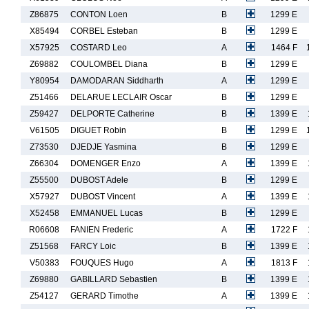
Z86875
CONTON Loen
B
1299 E
X85494
CORBEL Esteban
B
1299 E
X57925
COSTARD Leo
A
1464 F
Z69882
COULOMBEL Diana
B
1299 E
Y80954
DAMODARAN Siddharth
A
1299 E
Z51466
DELARUE LECLAIR Oscar
B
1299 E
Z59427
DELPORTE Catherine
B
1399 E
V61505
DIGUET Robin
B
1299 E
Z73530
DJEDJE Yasmina
B
1299 E
Z66304
DOMENGER Enzo
A
1399 E
Z55500
DUBOST Adele
B
1299 E
X57927
DUBOST Vincent
A
1399 E
X52458
EMMANUEL Lucas
B
1299 E
R06608
FANIEN Frederic
A
1722 F
Z51568
FARCY Loic
B
1399 E
V50383
FOUQUES Hugo
A
1813 F
Z69880
GABILLARD Sebastien
B
1399 E
Z54127
GERARD Timothe
A
1399 E