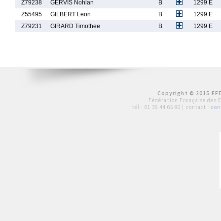
Z79238
GERVIS Nohlan
B
1299 E
Z55495
GILBERT Leon
B
1299 E
Z79231
GIRARD Timothee
B
1299 E
Copyright © 2015 FFE
Fédération Française des 
tél :
01 39 44 65 80
| contact :
con