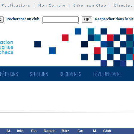
|
Publications
|
Mon Compte
|
Gérer son Club
|
Directeu
Rechercher un club
Rechercher dans le si
PÉTITIONS
SECTEURS
DOCUMENTS
DÉVELOPPEMENT
Af.
Info
Elo
Rapide
Blitz
Cat
M.
Club