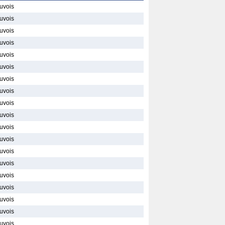
euvois
euvois
euvois
euvois
euvois
euvois
euvois
euvois
euvois
euvois
euvois
euvois
euvois
euvois
euvois
euvois
euvois
euvois
euvois