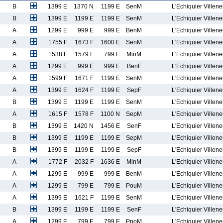
B
1399 E
1370 N
1199 E
SenM
L'Echiquier Villen
B
1399 E
1199 E
1199 E
SenM
L'Echiquier Villen
A
1299 E
999 E
999 E
BenM
L'Echiquier Villen
A
1755 F
1673 F
1600 E
SenM
L'Echiquier Villen
A
1538 F
1579 F
799 E
MinM
L'Echiquier Villen
A
1299 E
999 E
999 E
BenF
L'Echiquier Villen
A
1599 F
1671 F
1199 E
SenM
L'Echiquier Villen
A
1399 E
1624 F
1199 E
SepF
L'Echiquier Villen
B
1399 E
1199 E
1199 E
SenM
L'Echiquier Villen
A
1615 F
1578 F
1100 N
SepM
L'Echiquier Villen
B
1399 E
1420 N
1456 E
SenF
L'Echiquier Villen
B
1399 E
1199 E
1199 E
SepM
L'Echiquier Villen
B
1399 E
1199 E
1199 E
SepF
L'Echiquier Villen
A
1772 F
2032 F
1636 E
MinM
L'Echiquier Villen
A
1299 E
999 E
999 E
BenM
L'Echiquier Villen
A
1299 E
799 E
799 E
PouM
L'Echiquier Villen
A
1399 E
1621 F
1199 E
SenM
L'Echiquier Villen
B
1399 E
1199 E
1199 E
SenF
L'Echiquier Villen
A
1299 E
799 E
799 E
PpoM
L'Echiquier Villen