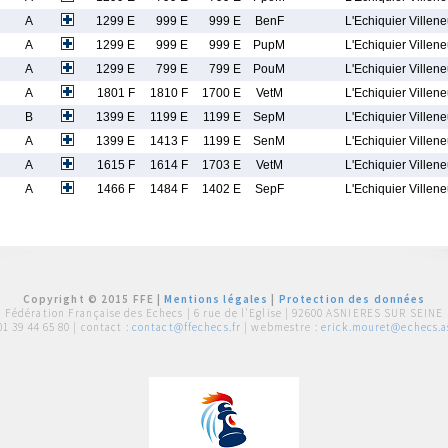
A
1299 E
999 E
999 E
BenF
L'Echiquier Villen
A
1299 E
999 E
999 E
PupM
L'Echiquier Villen
A
1299 E
799 E
799 E
PouM
L'Echiquier Villen
A
1801 F
1810 F
1700 E
VetM
L'Echiquier Villen
B
1399 E
1199 E
1199 E
SepM
L'Echiquier Villen
A
1399 E
1413 F
1199 E
SenM
L'Echiquier Villen
A
1615 F
1614 F
1703 E
VetM
L'Echiquier Villen
A
1466 F
1484 F
1402 E
SepF
L'Echiquier Villen
Copyright © 2015 FFE |
Mentions légales
|
Protection des données
Fédération Française des Echecs |
6 rue de l'Eglise | 92600 ASNIERES SUR SEINE
01 39 44 65 80
| contact :
contact@ffechecs.fr
| webmestre :
erick.mouret@echecs.as