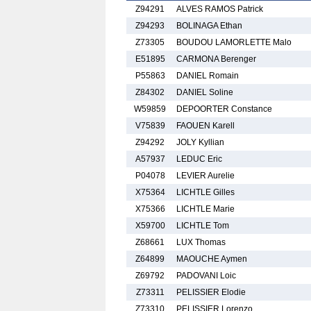
Z94291
ALVES RAMOS Patrick
Z94293
BOLINAGA Ethan
Z73305
BOUDOU LAMORLETTE Malo
E51895
CARMONA Berenger
P55863
DANIEL Romain
Z84302
DANIEL Soline
W59859
DEPOORTER Constance
V75839
FAOUEN Karell
Z94292
JOLY Kyllian
A57937
LEDUC Eric
P04078
LEVIER Aurelie
X75364
LICHTLE Gilles
X75366
LICHTLE Marie
X59700
LICHTLE Tom
Z68661
LUX Thomas
Z64899
MAOUCHE Aymen
Z69792
PADOVANI Loic
Z73311
PELISSIER Elodie
Z73310
PELISSIER Lorenzo