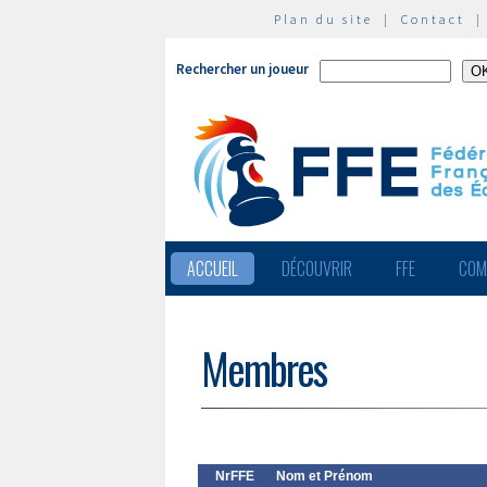
Plan du site
|
Contact
Rechercher un joueur
ACCUEIL
DÉCOUVRIR
FFE
COM
Membres
NrFFE
Nom et Prénom