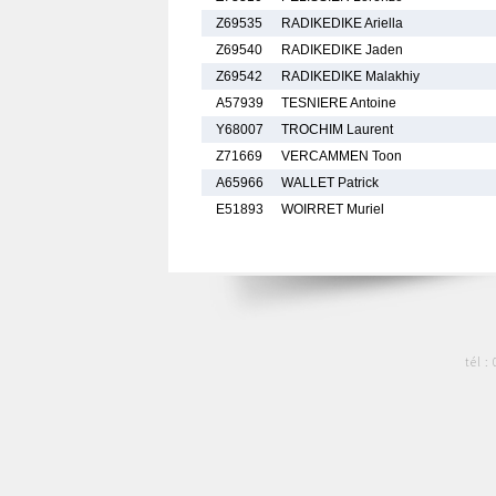
Z69535
RADIKEDIKE Ariella
Z69540
RADIKEDIKE Jaden
Z69542
RADIKEDIKE Malakhiy
A57939
TESNIERE Antoine
Y68007
TROCHIM Laurent
Z71669
VERCAMMEN Toon
A65966
WALLET Patrick
E51893
WOIRRET Muriel
tél :