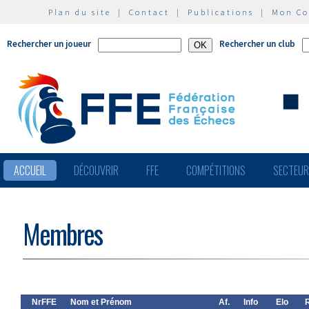
Plan du site
|
Contact
|
Publications
|
Mon C
Rechercher un joueur
Rechercher un club
ACCUEIL
DÉCOUVRIR
FFE
COMPÉTITIONS
SECTEU
Membres
NrFFE
Nom et Prénom
Af.
Info
Elo