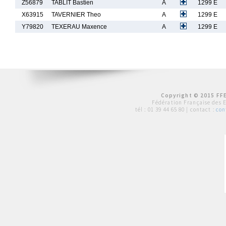
Z56879
TABLIT Bastien
A
1299 E
X63915
TAVERNIER Theo
A
1299 E
Y79820
TEXERAU Maxence
A
1299 E
Copyright © 2015 FFE
Fédération Française des 
tél :
01 39 44 65 80
| contact :
con