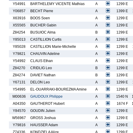
Y54991
BARTHELEMY VICENTE Mathias
A
1299 E
Y06857
BECHT Pierre
A
1399 E
X63916
BOOS Soen
A
1299 E
X55565
BUCHER Gabin
A
1299 E
Z84254
BUSUIOC Alma
B
1299 E
Y85013
CASTILLION Curtis
A
1299 E
Y85028
CASTILLION Marie-Michelle
A
1299 E
Y79821
CHAUVIN Adeline
A
1299 E
Y54992
CLAUS Ethan
A
1299 E
Z84270
CRIDLIG Leo
B
1299 E
Z84274
DAVIET Nathan
B
1299 E
Y67131
DELON Leo
A
1299 E
Y54995
EL-OUARRAKI-BOUREZMA Amine
A
1299 E
M00636
GAUDOUX Philippe
A
1540 N
A04350
GAUTHEROT Hubert
A
1674 F
Y84570
GOUDIN Julien
A
1299 E
W56967
GROSS Joshua
A
1299 E
Y79816
HAUSSER Adam
A
1299 E
Z74336
KONDZIELA Alize
A
1299 E