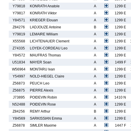
Y79818
KONRATH Anatole
A
1299 E
Y79817
KONRATH Viktor
A
1299 E
Y84571
KRIEGER Elouan
A
1299 E
Z84276
LADJOUZE Antoine
B
1299 E
Y79819
LEMAIRE William
A
1299 E
X55568
LICHTENAUER Clement
A
1299 E
Z74335
LOYEK-CORDEAU Leo
A
1299 E
Y84572
MAUFRAS Thomas
A
1299 E
U51834
MAYER Soan
A
1499 F
W56964
MONTARU Ivan
A
1299 E
Y54997
NOLD-HIEGEL Claire
A
1299 E
Z56873
PEUCH Leo
A
1299 E
Z56875
PIERRE Alexis
A
1299 E
J73895
POIDEVIN Robin
A
1410 N
N52488
POIDEVIN Rose
A
1299 E
Z84256
REMY Arthur
B
1299 E
Y84569
SARKISSIAN Emma
A
1299 E
Z56878
SIMLER Maxime
A
1447 F