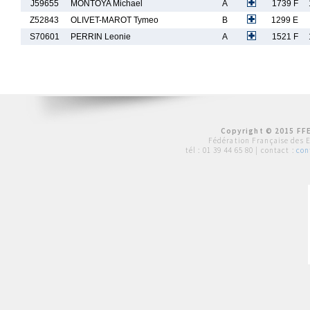
J59655
MONTOYA Michael
A
1739 F
Z52843
OLIVET-MAROT Tymeo
B
1299 E
S70601
PERRIN Leonie
A
1521 F
Copyright © 2015 FFE
Fédération Française des 
tél :
01 39 44 65 80
| contact :
con