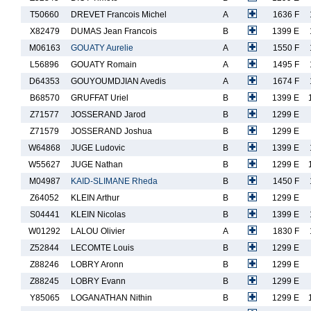
T50660
DREVET Francois Michel
A
1636 F
X82479
DUMAS Jean Francois
B
1399 E
M06163
GOUATY Aurelie
A
1550 F
L56896
GOUATY Romain
A
1495 F
D64353
GOUYOUMDJIAN Avedis
A
1674 F
B68570
GRUFFAT Uriel
B
1399 E
Z71577
JOSSERAND Jarod
B
1299 E
Z71579
JOSSERAND Joshua
B
1299 E
W64868
JUGE Ludovic
B
1399 E
W55627
JUGE Nathan
B
1299 E
M04987
KAID-SLIMANE Rheda
B
1450 F
Z64052
KLEIN Arthur
B
1299 E
S04441
KLEIN Nicolas
B
1399 E
W01292
LALOU Olivier
A
1830 F
Z52844
LECOMTE Louis
B
1299 E
Z88246
LOBRY Aronn
B
1299 E
Z88245
LOBRY Evann
B
1299 E
Y85065
LOGANATHAN Nithin
B
1299 E