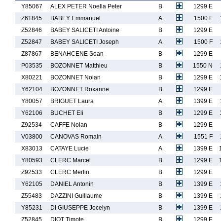
Y85067
ALEX PETER Noella Peter
B
1299 E
Z61845
BABEY Emmanuel
A
1500 F
Z52846
BABEY SALICETI Antoine
B
1299 E
Z52847
BABEY SALICETI Joseph
A
1500 F
Z87867
BENAHCENE Soan
B
1299 E
P03535
BOZONNET Matthieu
B
1550 N
X80221
BOZONNET Nolan
B
1299 E
Y62104
BOZONNET Roxanne
B
1299 E
Y80057
BRIGUET Laura
A
1399 E
Y62106
BUCHET Eli
B
1299 E
Z92534
CAFFE Nolan
B
1299 E
V03800
CANOVAS Romain
A
1551 F
X83013
CATAYE Lucie
A
1399 E
Y80593
CLERC Marcel
B
1299 E
Z92533
CLERC Merlin
B
1299 E
Y62105
DANIEL Antonin
B
1399 E
Z55483
DAZZINI Guillaume
B
1399 E
Y85231
DI GIUSEPPE Jocelyn
B
1399 E
Z52845
DIOT Timote
B
1299 E