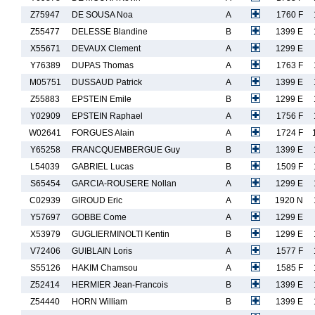
Z75947
DE SOUSA Noa
A
1760 F
Z55477
DELESSE Blandine
B
1399 E
X55671
DEVAUX Clement
A
1299 E
Y76389
DUPAS Thomas
A
1763 F
M05751
DUSSAUD Patrick
A
1399 E
Z55883
EPSTEIN Emile
B
1299 E
Y02909
EPSTEIN Raphael
A
1756 F
W02641
FORGUES Alain
A
1724 F
Y65258
FRANCQUEMBERGUE Guy
B
1399 E
L54039
GABRIEL Lucas
B
1509 F
S65454
GARCIA-ROUSERE Nollan
A
1299 E
C02939
GIROUD Eric
A
1920 N
Y57697
GOBBE Come
A
1299 E
X53979
GUGLIERMINOLTI Kentin
B
1299 E
V72406
GUIBLAIN Loris
A
1577 F
S55126
HAKIM Chamsou
A
1585 F
Z52414
HERMIER Jean-Francois
B
1399 E
Z54440
HORN William
B
1399 E