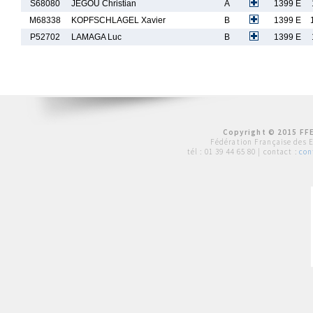
S68080
JEGOU Christian
A
1399 E
M68338
KOPFSCHLAGEL Xavier
B
1399 E
P52702
LAMAGA Luc
B
1399 E
Copyright © 2015 FFE
Fédération Française des 
tél :
01 39 44 65 80
| contact :
con