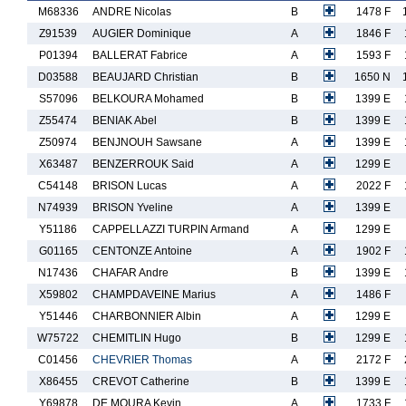
M68336
ANDRE Nicolas
B
1478 F
Z91539
AUGIER Dominique
A
1846 F
P01394
BALLERAT Fabrice
A
1593 F
D03588
BEAUJARD Christian
B
1650 N
S57096
BELKOURA Mohamed
B
1399 E
Z55474
BENIAK Abel
B
1399 E
Z50974
BENJNOUH Sawsane
A
1399 E
X63487
BENZERROUK Said
A
1299 E
C54148
BRISON Lucas
A
2022 F
N74939
BRISON Yveline
A
1399 E
Y51186
CAPPELLAZZI TURPIN Armand
A
1299 E
G01165
CENTONZE Antoine
A
1902 F
N17436
CHAFAR Andre
B
1399 E
X59802
CHAMPDAVEINE Marius
A
1486 F
Y51446
CHARBONNIER Albin
A
1299 E
W75722
CHEMITLIN Hugo
B
1299 E
C01456
CHEVRIER Thomas
A
2172 F
X86455
CREVOT Catherine
B
1399 E
Y69878
DE MOURA Kevin
A
1733 F