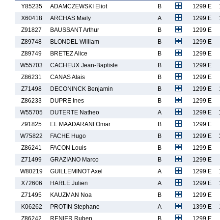
Y85235
ADAMCZEWSKI Eliot
B
1299 E
X60418
ARCHAS Maily
A
1299 E
Z91827
BAUSSANT Arthur
B
1299 E
Z89748
BLONDEL William
B
1299 E
Z89749
BRETEZ Alice
B
1299 E
W55703
CACHEUX Jean-Baptiste
B
1299 E
Z86231
CANAS Alais
B
1299 E
Z71498
DECONINCK Benjamin
B
1299 E
Z86233
DUPRE Ines
B
1299 E
W55705
DUTERTE Natheo
A
1299 E
Z91825
EL MAADARANI Omar
B
1299 E
W75822
FACHE Hugo
B
1299 E
Z86241
FACON Louis
B
1299 E
Z71499
GRAZIANO Marco
B
1299 E
W80219
GUILLEMINOT Axel
A
1299 E
X72606
HARLE Julien
A
1299 E
Z71495
KAUZMAN Noa
B
1299 E
K06262
PROTIN Stephane
A
1399 E
Z86242
RENIER Ruben
B
1299 E