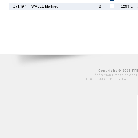
Z71497
WALLE Mathieu
B
1299 E
Copyright © 2015 FFE
Fédération Française des 
tél :
01 39 44 65 80
| contact :
con