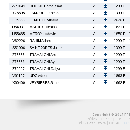
W71049
HOCINE Romaissaa
A
1299 E
Y75695
LAMOUR Francois
A
1399 E
L05833
LEMERLE Arnaud
A
2020 F
D64937
MATHEY Nicolas
A
1621 F
H55465
MEROY Ludovic
A
1850 F
V62226
RAHIM Adam
A
1299 E
S51906
SAINT JORES Julien
A
1399 E
Z75565
TRAMALONI Amir
A
1299 E
Z75568
TRAMALONI Ayden
A
1299 E
Z75567
TRAMALONI Dalya
A
1299 E
V61157
UDO Adrien
A
1893 F
X60400
VEYRIERES Simon
A
1662 F
Copyright © 2015 FFE
Fédération Française des 
tél :
01 39 44 65 80
| contact :
con