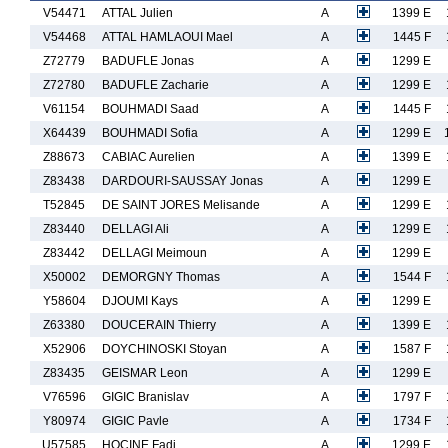
V54471
ATTAL Julien
A
1399 E
V54468
ATTAL HAMLAOUI Mael
A
1445 F
Z72779
BADUFLE Jonas
A
1299 E
Z72780
BADUFLE Zacharie
A
1299 E
V61154
BOUHMADI Saad
A
1445 F
X64439
BOUHMADI Sofia
A
1299 E
Z88673
CABIAC Aurelien
A
1399 E
Z83438
DARDOURI-SAUSSAY Jonas
A
1299 E
T52845
DE SAINT JORES Melisande
A
1299 E
Z83440
DELLAGI Ali
A
1299 E
Z83442
DELLAGI Meimoun
A
1299 E
X50002
DEMORGNY Thomas
A
1544 F
Y58604
DJOUMI Kays
A
1299 E
Z63380
DOUCERAIN Thierry
A
1399 E
X52906
DOYCHINOSKI Stoyan
A
1587 F
Z83435
GEISMAR Leon
A
1299 E
V76596
GIGIC Branislav
A
1797 F
Y80974
GIGIC Pavle
A
1734 F
U57585
HOCINE Fadi
A
1299 E