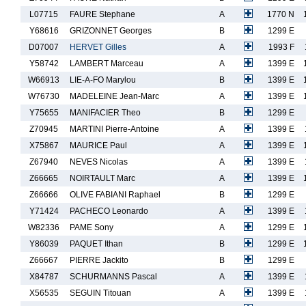
L07715
FAURE Stephane
A
1770 N
Y68616
GRIZONNET Georges
B
1299 E
D07007
HERVET Gilles
A
1993 F
Y58742
LAMBERT Marceau
A
1399 E
W66913
LIE-A-FO Marylou
B
1399 E
W76730
MADELEINE Jean-Marc
A
1399 E
Y75655
MANIFACIER Theo
B
1299 E
Z70945
MARTINI Pierre-Antoine
A
1399 E
X75867
MAURICE Paul
A
1399 E
Z67940
NEVES Nicolas
A
1399 E
Z66665
NOIRTAULT Marc
A
1399 E
Z66666
OLIVE FABIANI Raphael
B
1299 E
Y71424
PACHECO Leonardo
A
1399 E
W82336
PAME Sony
A
1299 E
Y86039
PAQUET Ithan
B
1299 E
Z66667
PIERRE Jackito
B
1299 E
X84787
SCHURMANNS Pascal
A
1399 E
X56535
SEGUIN Titouan
A
1399 E