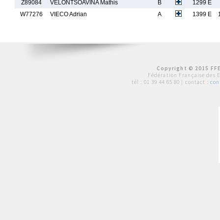
Z89084
VELONTSOAVINA Mathis
B
1299 E
W77276
VIECO Adrian
A
1399 E
Copyright © 2015 FFE
Fédération Française des 
tél :
01 39 44 65 80
| contact :
con