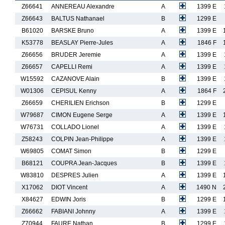
Z66641
ANNEREAU Alexandre
A
1399 E
Z66643
BALTUS Nathanael
B
1299 E
B61020
BARSKE Bruno
A
1399 E
K53778
BEASLAY Pierre-Jules
A
1846 F
Z66656
BRUDER Jeremie
A
1399 E
Z66657
CAPELLI Remi
A
1399 E
W15592
CAZANOVE Alain
B
1399 E
W01306
CEPISUL Kenny
A
1864 F
Z66659
CHERILIEN Erichson
B
1299 E
W79687
CIMON Eugene Serge
A
1399 E
W76731
COLLADO Lionel
A
1399 E
Z58243
COLPIN Jean-Philippe
A
1399 E
W69805
COMAT Simon
B
1299 E
B68121
COUPRA Jean-Jacques
B
1399 E
W83810
DESPRES Julien
A
1399 E
X17062
DIOT Vincent
A
1490 N
X84627
EDWIN Joris
B
1299 E
Z66662
FABIANI Johnny
A
1399 E
Z70944
FAURE Nathan
B
1299 E