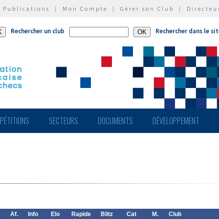
|
Publications
|
Mon Compte
|
Gérer son Club
|
Directeu
Rechercher un club
Rechercher dans le si
PÉTITIONS
SECTEURS
DOCUMENTS
DÉVELOPPEMENT
Af.
Info
Elo
Rapide
Blitz
Cat
M.
Club