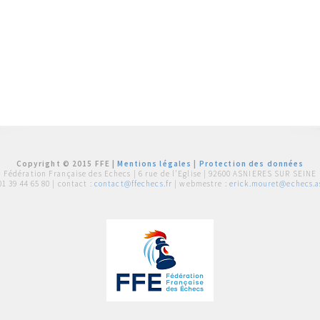
Copyright © 2015 FFE |
Mentions légales
|
Protection des données
Fédération Française des Echecs |
6 rue de l'Eglise | 92600 ASNIERES SUR SEINE
01 39 44 65 80
| contact :
contact@ffechecs.fr
| webmestre :
erick.mouret@echecs.as