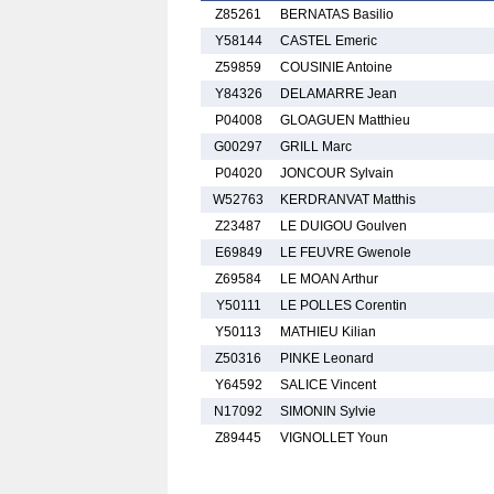
Z85261
BERNATAS Basilio
Y58144
CASTEL Emeric
Z59859
COUSINIE Antoine
Y84326
DELAMARRE Jean
P04008
GLOAGUEN Matthieu
G00297
GRILL Marc
P04020
JONCOUR Sylvain
W52763
KERDRANVAT Matthis
Z23487
LE DUIGOU Goulven
E69849
LE FEUVRE Gwenole
Z69584
LE MOAN Arthur
Y50111
LE POLLES Corentin
Y50113
MATHIEU Kilian
Z50316
PINKE Leonard
Y64592
SALICE Vincent
N17092
SIMONIN Sylvie
Z89445
VIGNOLLET Youn