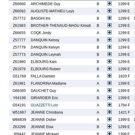
Z66660
ARCHIMEDE Guy
B
1399 E
Z66092
AUGUSTE-MATHIEU Leys
A
1299 E
Z57772
BAGGHI Iris
B
1299 E
Z61983
BROTHER-THENAUD-MAGU Kimati
B
1299 E
Z66655
COQK Jordy
A
1299 E
Z57777
DANQUIN Kelssy
B
1299 E
Z57779
DANQUIN Kelvyn
B
1299 E
Z57773
DANQUIN Leynah
B
1299 E
Z61980
ELBOURG Kais
B
1299 E
Z61979
ELBOURG Ruben
B
1299 E
G51769
FALLA Damien
A
1620 F
Z61981
FLANDRINA Madlyne
A
1399 E
G66385
GAUCHET Guy
A
1399 E
Y64198
GIRARDIER Eric
B
1399 E
G54191
GUAZZETTI Loic
A
1784 F
W51667
JEANNE Christiana
A
1421 F
W66839
JEANNE Didier
A
1399 E
Z63299
JEANNE Elsa
B
1299 E
J09442
JEANNE Mickael
B
1399 E