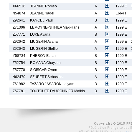
X66518
JEANNE Romeo
A
1299 E
N54874
JEANNE Yadel
A
1664 F
Z92641
KANCEL Paul
B
1299 E
Z71306
LEMOYNE-NITHILA Max-Hans
A
1299 E
Z57771
LUKE Ayana
B
1299 E
Z92642
MUGERIN Ayana
A
1299 E
Z92643
MUGERIN Stellio
A
1299 E
Y58734
PHERON Ethan
B
1299 E
Z52754
ROMANA Chayzen
B
1299 E
Z57770
SIGISCAR Owen
B
1299 E
N62470
SZUBERT Sebastien
A
1399 E
Z61982
TAZARO JASARON Lelyam
B
1299 E
Z57781
TOUTOUTE FAUCONNIER Mathis
B
1299 E
Copyright © 2015 FFE
Fédération Française des 
tél :
01 39 44 65 80
| contact :
con