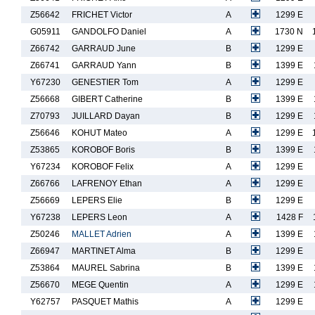
Z56642
FRICHET Victor
A
1299 E
G05911
GANDOLFO Daniel
A
1730 N
Z66742
GARRAUD June
B
1299 E
Z66741
GARRAUD Yann
B
1399 E
Y67230
GENESTIER Tom
A
1299 E
Z56668
GIBERT Catherine
B
1399 E
Z70793
JUILLARD Dayan
B
1299 E
Z56646
KOHUT Mateo
A
1299 E
Z53865
KOROBOF Boris
B
1399 E
Y67234
KOROBOF Felix
A
1299 E
Z66766
LAFRENOY Ethan
A
1299 E
Z56669
LEPERS Elie
B
1299 E
Y67238
LEPERS Leon
A
1428 F
Z50246
MALLET Adrien
A
1399 E
Z66947
MARTINET Alma
B
1299 E
Z53864
MAUREL Sabrina
B
1399 E
Z56670
MEGE Quentin
A
1299 E
Y62757
PASQUET Mathis
A
1299 E