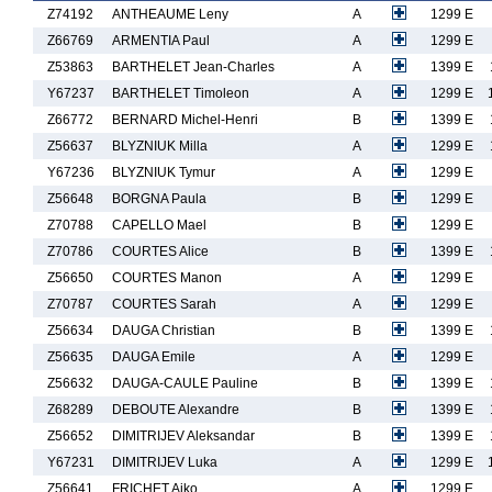
Z74192
ANTHEAUME Leny
A
1299 E
Z66769
ARMENTIA Paul
A
1299 E
Z53863
BARTHELET Jean-Charles
A
1399 E
Y67237
BARTHELET Timoleon
A
1299 E
Z66772
BERNARD Michel-Henri
B
1399 E
Z56637
BLYZNIUK Milla
A
1299 E
Y67236
BLYZNIUK Tymur
A
1299 E
Z56648
BORGNA Paula
B
1299 E
Z70788
CAPELLO Mael
B
1299 E
Z70786
COURTES Alice
B
1399 E
Z56650
COURTES Manon
A
1299 E
Z70787
COURTES Sarah
A
1299 E
Z56634
DAUGA Christian
B
1399 E
Z56635
DAUGA Emile
A
1299 E
Z56632
DAUGA-CAULE Pauline
B
1399 E
Z68289
DEBOUTE Alexandre
B
1399 E
Z56652
DIMITRIJEV Aleksandar
B
1399 E
Y67231
DIMITRIJEV Luka
A
1299 E
Z56641
FRICHET Aiko
A
1299 E