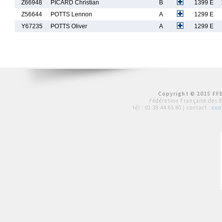
Z66948
PICARD Christian
B
1399 E
Z56644
POTTS Lennon
A
1299 E
Y67235
POTTS Oliver
A
1299 E
Copyright © 2015 FFE
Fédération Française des 
tél :
01 39 44 65 80
| contact :
con