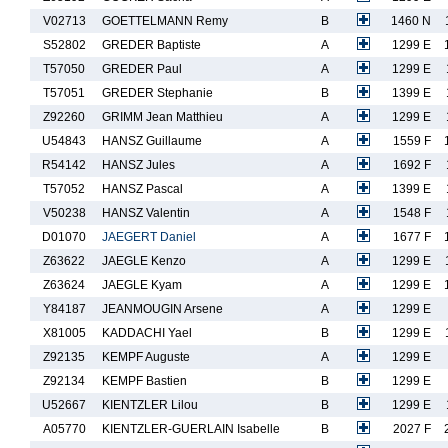
V02713
GOETTELMANN Remy
B
1460 N
S52802
GREDER Baptiste
A
1299 E
T57050
GREDER Paul
A
1299 E
T57051
GREDER Stephanie
B
1399 E
Z92260
GRIMM Jean Matthieu
A
1299 E
U54843
HANSZ Guillaume
A
1559 F
R54142
HANSZ Jules
A
1692 F
T57052
HANSZ Pascal
A
1399 E
V50238
HANSZ Valentin
A
1548 F
D01070
JAEGERT Daniel
A
1677 F
Z63622
JAEGLE Kenzo
A
1299 E
Z63624
JAEGLE Kyam
A
1299 E
Y84187
JEANMOUGIN Arsene
A
1299 E
X81005
KADDACHI Yael
B
1299 E
Z92135
KEMPF Auguste
A
1299 E
Z92134
KEMPF Bastien
B
1299 E
U52667
KIENTZLER Lilou
B
1299 E
A05770
KIENTZLER-GUERLAIN Isabelle
B
2027 F