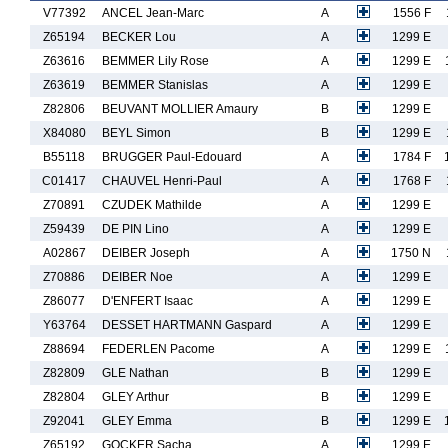
V77392
ANCEL Jean-Marc
A
1556 F
Z65194
BECKER Lou
A
1299 E
Z63616
BEMMER Lily Rose
A
1299 E
Z63619
BEMMER Stanislas
A
1299 E
Z82806
BEUVANT MOLLIER Amaury
B
1299 E
X84080
BEYL Simon
B
1299 E
B55118
BRUGGER Paul-Edouard
A
1784 F
C01417
CHAUVEL Henri-Paul
A
1768 F
Z70891
CZUDEK Mathilde
A
1299 E
Z59439
DE PIN Lino
A
1299 E
A02867
DEIBER Joseph
A
1750 N
Z70886
DEIBER Noe
A
1299 E
Z86077
D'ENFERT Isaac
A
1299 E
Y63764
DESSET HARTMANN Gaspard
A
1299 E
Z88694
FEDERLEN Pacome
A
1299 E
Z82809
GLE Nathan
B
1299 E
Z82804
GLEY Arthur
B
1299 E
Z92041
GLEY Emma
B
1299 E
Z65192
GOCKER Sacha
A
1299 E