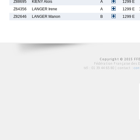
Z88695
KIENY Alois
A
1299 E
Z64356
LANGER Irene
A
1299 E
Z82646
LANGER Manon
B
1299 E
Copyright © 2015 FFE
Fédération Française des 
tél :
01 39 44 65 80
| contact :
con