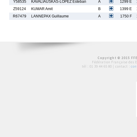
Y58535
KAVALIAUSKAS-LOPEZ Esteban
A
1299 E
Z59124
KUMAR Amit
B
1399 E
R67479
LANNEPAX Guillaume
A
1750 F
Copyright © 2015 FFE
Fédération Française des 
tél :
01 39 44 65 80
| contact :
con