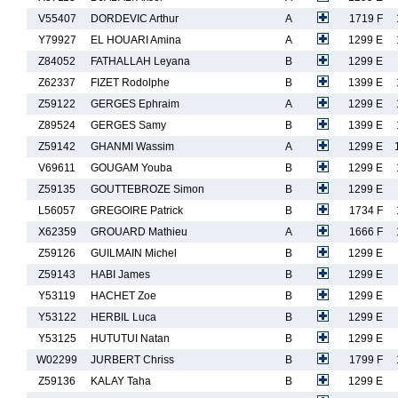
V55407
DORDEVIC Arthur
A
1719 F
Y79927
EL HOUARI Amina
A
1299 E
Z84052
FATHALLAH Leyana
B
1299 E
Z62337
FIZET Rodolphe
B
1399 E
Z59122
GERGES Ephraim
A
1299 E
Z89524
GERGES Samy
B
1399 E
Z59142
GHANMI Wassim
A
1299 E
V69611
GOUGAM Youba
B
1299 E
Z59135
GOUTTEBROZE Simon
B
1299 E
L56057
GREGOIRE Patrick
B
1734 F
X62359
GROUARD Mathieu
A
1666 F
Z59126
GUILMAIN Michel
B
1299 E
Z59143
HABI James
B
1299 E
Y53119
HACHET Zoe
B
1299 E
Y53122
HERBIL Luca
B
1299 E
Y53125
HUTUTUI Natan
B
1299 E
W02299
JURBERT Chriss
B
1799 F
Z59136
KALAY Taha
B
1299 E