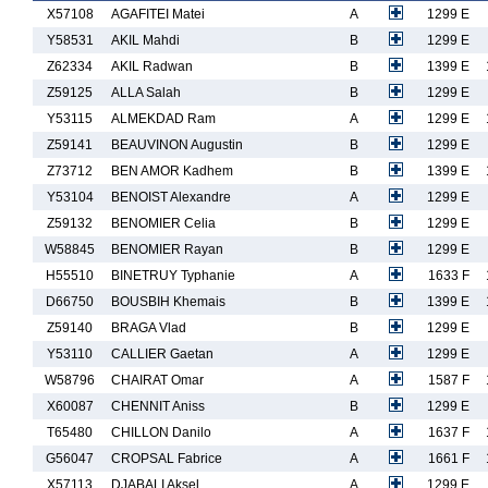
X57108
AGAFITEI Matei
A
1299 E
Y58531
AKIL Mahdi
B
1299 E
Z62334
AKIL Radwan
B
1399 E
Z59125
ALLA Salah
B
1299 E
Y53115
ALMEKDAD Ram
A
1299 E
Z59141
BEAUVINON Augustin
B
1299 E
Z73712
BEN AMOR Kadhem
B
1399 E
Y53104
BENOIST Alexandre
A
1299 E
Z59132
BENOMIER Celia
B
1299 E
W58845
BENOMIER Rayan
B
1299 E
H55510
BINETRUY Typhanie
A
1633 F
D66750
BOUSBIH Khemais
B
1399 E
Z59140
BRAGA Vlad
B
1299 E
Y53110
CALLIER Gaetan
A
1299 E
W58796
CHAIRAT Omar
A
1587 F
X60087
CHENNIT Aniss
B
1299 E
T65480
CHILLON Danilo
A
1637 F
G56047
CROPSAL Fabrice
A
1661 F
X57113
DJABALI Aksel
A
1299 E