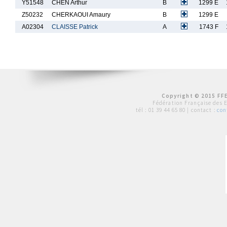
Y51548
CHEN Arthur
B
1299 E
Z50232
CHERKAOUI Amaury
B
1299 E
A02304
CLAISSE Patrick
A
1743 F
Copyright © 2015 FFE
Fédération Française des 
tél :
01 39 44 65 80
| contact :
con