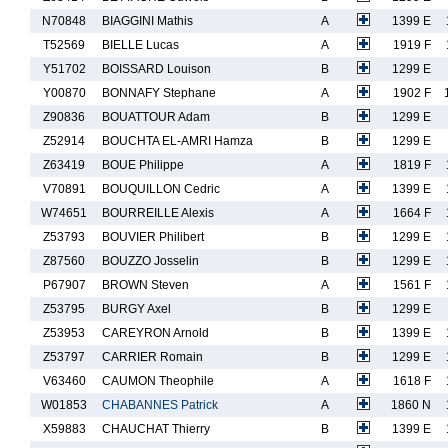
N70848
BIAGGINI Mathis
A
1399 E
T52569
BIELLE Lucas
A
1919 F
Y51702
BOISSARD Louison
B
1299 E
Y00870
BONNAFY Stephane
A
1902 F
Z90836
BOUATTOUR Adam
B
1299 E
Z52914
BOUCHTA EL-AMRI Hamza
B
1299 E
Z63419
BOUE Philippe
A
1819 F
V70891
BOUQUILLON Cedric
A
1399 E
W74651
BOURREILLE Alexis
A
1664 F
Z53793
BOUVIER Philibert
B
1299 E
Z87560
BOUZZO Josselin
B
1299 E
P67907
BROWN Steven
A
1561 F
Z53795
BURGY Axel
B
1299 E
Z53953
CAREYRON Arnold
B
1399 E
Z53797
CARRIER Romain
B
1299 E
V63460
CAUMON Theophile
A
1618 F
W01853
CHABANNES Patrick
A
1860 N
X59883
CHAUCHAT Thierry
B
1399 E