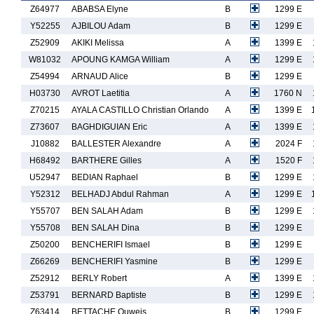
Z64977
ABABSA Elyne
B
1299 E
Y52255
AJBILOU Adam
B
1299 E
Z52909
AKIKI Melissa
A
1399 E
W81032
APOUNG KAMGA William
A
1299 E
Z54994
ARNAUD Alice
B
1299 E
H03730
AVROT Laetitia
A
1760 N
Z70215
AYALA CASTILLO Christian Orlando
A
1399 E
Z73607
BAGHDIGUIAN Eric
A
1399 E
J10882
BALLESTER Alexandre
A
2024 F
H68492
BARTHERE Gilles
A
1520 F
U52947
BEDIAN Raphael
B
1299 E
Y52312
BELHADJ Abdul Rahman
A
1299 E
Y55707
BEN SALAH Adam
B
1299 E
Y55708
BEN SALAH Dina
B
1299 E
Z50200
BENCHERIFI Ismael
B
1299 E
Z66269
BENCHERIFI Yasmine
B
1299 E
Z52912
BERLY Robert
A
1399 E
Z53791
BERNARD Baptiste
B
1299 E
Z63414
BETTACHE Ouweis
B
1299 E