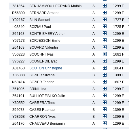
Z81354
BENHAMMOU LEGRAND Mathis
A
1299 E
R56890
BERNARD Armand
A
1299 E
Y02167
BLIN Samuel
A
1727 F
L08840
BOIZIAU Paul
A
1725 F
Z64168
BONTE-EMERY Arthur
A
1299 E
Y57173
BORJESSON Emile
A
1299 E
Z64169
BOUARD Valentin
A
1299 E
V56223
BOUCHNI Ilyas
A
1682 F
V76227
BOUMENDIL Iyad
A
1299 E
A01450
BOUTON Christophe
A
1864 F
X86388
BOZIER Silvena
B
1399 E
N69414
BOZIER Teodor
A
1607 F
Z51005
BRINI Lina
A
1299 E
Z64191
BULLIOT FIALKO Julie
A
1299 E
X60552
CARRERA Theo
A
1299 E
Z94078
CASES Raphael
B
1399 E
Y68668
CHARRON Yves
B
1399 E
Z64170
CHAUVEAU Benjamin
A
1299 E