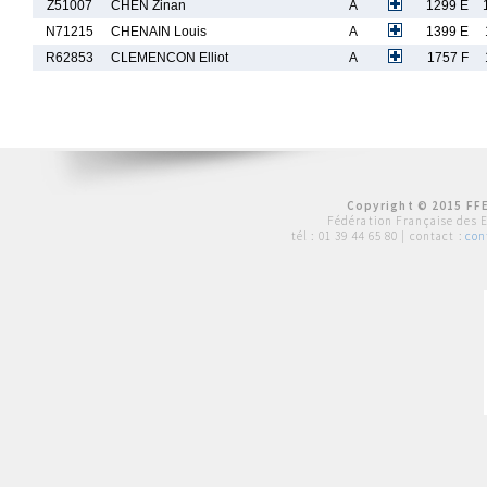
Z51007
CHEN Zinan
A
1299 E
N71215
CHENAIN Louis
A
1399 E
R62853
CLEMENCON Elliot
A
1757 F
Copyright © 2015 FFE
Fédération Française des 
tél :
01 39 44 65 80
| contact :
con