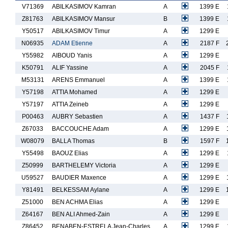
V71369
ABILKASIMOV Kamran
A
1399 E
Z81763
ABILKASIMOV Mansur
B
1399 E
Y50517
ABILKASIMOV Timur
A
1299 E
N06935
ADAM Etienne
A
2187 F
Y55982
AIBOUD Yanis
A
1299 E
K50791
ALIF Yassine
A
2045 F
M53131
ARENS Emmanuel
A
1399 E
Y57198
ATTIA Mohamed
A
1299 E
Y57197
ATTIA Zeineb
A
1299 E
P00463
AUBRY Sebastien
A
1437 F
Z67033
BACCOUCHE Adam
A
1299 E
W08079
BALLA Thomas
B
1597 F
Y55498
BAOUZ Elias
A
1299 E
Z50999
BARTHELEMY Victoria
A
1299 E
U59527
BAUDIER Maxence
A
1299 E
Y81491
BELKESSAM Aylane
A
1299 E
Z51000
BEN ACHMA Elias
A
1299 E
Z64167
BEN ALI Ahmed-Zain
A
1299 E
Z86452
BENABEN-ESTRELA Jean-Charles
A
1299 E