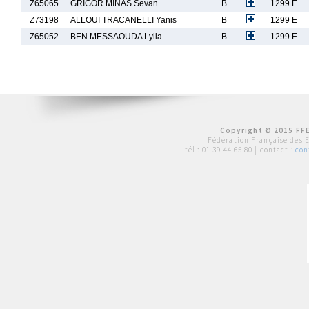
Z65065
GRIGOR MINAS Sevan
B
1299 E
Z73198
ALLOUI TRACANELLI Yanis
B
1299 E
Z65052
BEN MESSAOUDA Lylia
B
1299 E
Copyright © 2015 FFE
Fédération Française des 
tél :
01 39 44 65 80
| contact :
con