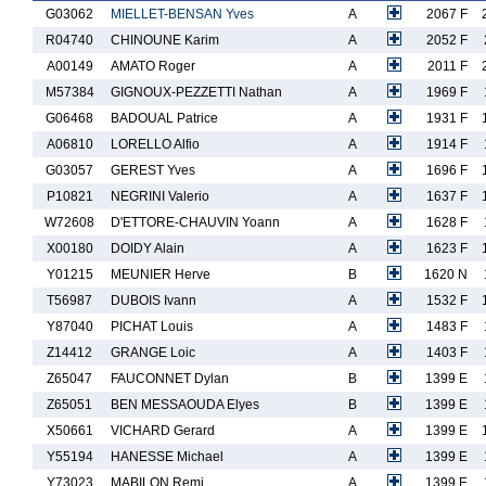
G03062
MIELLET-BENSAN Yves
A
2067 F
R04740
CHINOUNE Karim
A
2052 F
A00149
AMATO Roger
A
2011 F
M57384
GIGNOUX-PEZZETTI Nathan
A
1969 F
G06468
BADOUAL Patrice
A
1931 F
A06810
LORELLO Alfio
A
1914 F
G03057
GEREST Yves
A
1696 F
P10821
NEGRINI Valerio
A
1637 F
W72608
D'ETTORE-CHAUVIN Yoann
A
1628 F
X00180
DOIDY Alain
A
1623 F
Y01215
MEUNIER Herve
B
1620 N
T56987
DUBOIS Ivann
A
1532 F
Y87040
PICHAT Louis
A
1483 F
Z14412
GRANGE Loic
A
1403 F
Z65047
FAUCONNET Dylan
B
1399 E
Z65051
BEN MESSAOUDA Elyes
B
1399 E
X50661
VICHARD Gerard
A
1399 E
Y55194
HANESSE Michael
A
1399 E
Y73023
MABILON Remi
A
1399 E