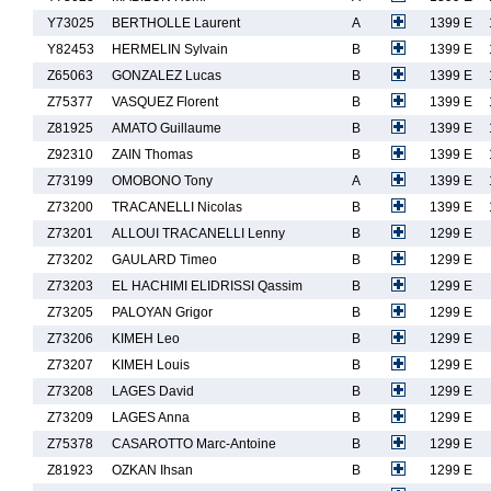
Y73025
BERTHOLLE Laurent
A
1399 E
Y82453
HERMELIN Sylvain
B
1399 E
Z65063
GONZALEZ Lucas
B
1399 E
Z75377
VASQUEZ Florent
B
1399 E
Z81925
AMATO Guillaume
B
1399 E
Z92310
ZAIN Thomas
B
1399 E
Z73199
OMOBONO Tony
A
1399 E
Z73200
TRACANELLI Nicolas
B
1399 E
Z73201
ALLOUI TRACANELLI Lenny
B
1299 E
Z73202
GAULARD Timeo
B
1299 E
Z73203
EL HACHIMI ELIDRISSI Qassim
B
1299 E
Z73205
PALOYAN Grigor
B
1299 E
Z73206
KIMEH Leo
B
1299 E
Z73207
KIMEH Louis
B
1299 E
Z73208
LAGES David
B
1299 E
Z73209
LAGES Anna
B
1299 E
Z75378
CASAROTTO Marc-Antoine
B
1299 E
Z81923
OZKAN Ihsan
B
1299 E