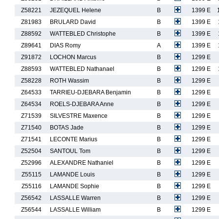
Z58221
JEZEQUEL Helene
B
1399 E
Z81983
BRULARD David
B
1399 E
Z88592
WATTEBLED Christophe
B
1399 E
Z89641
DIAS Romy
A
1399 E
Z91872
LOCHON Marcus
B
1299 E
Z88593
WATTEBLED Nathanael
B
1299 E
Z58228
ROTH Wassim
B
1299 E
Z64533
TARRIEU-DJEBARA Benjamin
B
1299 E
Z64534
ROELS-DJEBARA Anne
B
1299 E
Z71539
SILVESTRE Maxence
B
1299 E
Z71540
BOTAS Jade
B
1299 E
Z71541
LECONTE Marius
B
1299 E
Z52504
SANTOUL Tom
B
1299 E
Z52996
ALEXANDRE Nathaniel
B
1299 E
Z55115
LAMANDE Louis
B
1299 E
Z55116
LAMANDE Sophie
B
1299 E
Z56542
LASSALLE Warren
B
1299 E
Z56544
LASSALLE William
B
1299 E