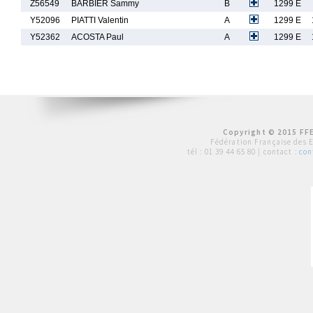
Z56549
BARBIER Sammy
B
1299 E
Y52096
PIATTI Valentin
A
1299 E
Y52362
ACOSTA Paul
A
1299 E
Copyright © 2015 FFE
Fédération Française des 
tél :
01 39 44 65 80
| contact :
con