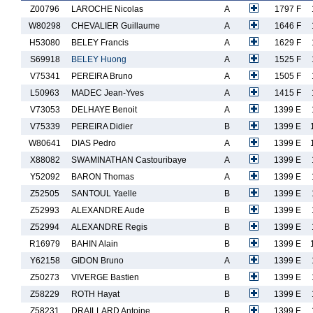
Z00796
LAROCHE Nicolas
A
1797 F
W80298
CHEVALIER Guillaume
A
1646 F
H53080
BELEY Francis
A
1629 F
S69918
BELEY Huong
A
1525 F
V75341
PEREIRA Bruno
A
1505 F
L50963
MADEC Jean-Yves
A
1415 F
V73053
DELHAYE Benoit
A
1399 E
V75339
PEREIRA Didier
B
1399 E
W80641
DIAS Pedro
A
1399 E
X88082
SWAMINATHAN Castouribaye
A
1399 E
Y52092
BARON Thomas
A
1399 E
Z52505
SANTOUL Yaelle
B
1399 E
Z52993
ALEXANDRE Aude
B
1399 E
Z52994
ALEXANDRE Regis
B
1399 E
R16979
BAHIN Alain
B
1399 E
Y62158
GIDON Bruno
A
1399 E
Z50273
VIVERGE Bastien
B
1399 E
Z58229
ROTH Hayat
B
1399 E
Z58231
DRAILLARD Antoine
B
1399 E