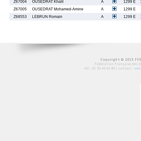
Z67004
OUSEDRAT Khalil
A
1299 E
Z67005
OUSEDRAT Mohamed-Amine
A
1299 E
Z68553
LEBRUN Romain
A
1299 E
Copyright © 2015 FFE
Fédération Française des 
tél :
01 39 44 65 80
| contact :
con