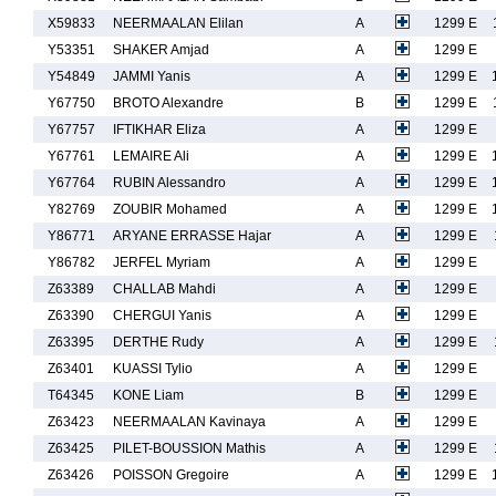
X59833
NEERMAALAN Elilan
A
1299 E
Y53351
SHAKER Amjad
A
1299 E
Y54849
JAMMI Yanis
A
1299 E
Y67750
BROTO Alexandre
B
1299 E
Y67757
IFTIKHAR Eliza
A
1299 E
Y67761
LEMAIRE Ali
A
1299 E
Y67764
RUBIN Alessandro
A
1299 E
Y82769
ZOUBIR Mohamed
A
1299 E
Y86771
ARYANE ERRASSE Hajar
A
1299 E
Y86782
JERFEL Myriam
A
1299 E
Z63389
CHALLAB Mahdi
A
1299 E
Z63390
CHERGUI Yanis
A
1299 E
Z63395
DERTHE Rudy
A
1299 E
Z63401
KUASSI Tylio
A
1299 E
T64345
KONE Liam
B
1299 E
Z63423
NEERMAALAN Kavinaya
A
1299 E
Z63425
PILET-BOUSSION Mathis
A
1299 E
Z63426
POISSON Gregoire
A
1299 E