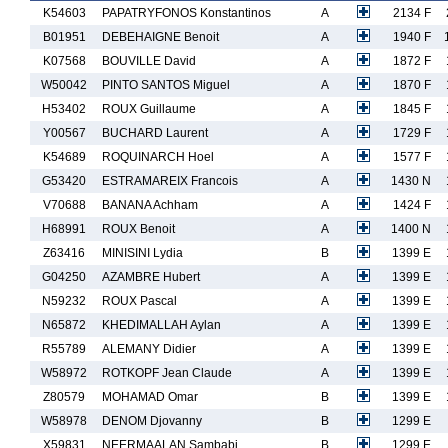
K54603
PAPATRYFONOS Konstantinos
A
2134 F
B01951
DEBEHAIGNE Benoit
A
1940 F
K07568
BOUVILLE David
A
1872 F
W50042
PINTO SANTOS Miguel
A
1870 F
H53402
ROUX Guillaume
A
1845 F
Y00567
BUCHARD Laurent
A
1729 F
K54689
ROQUINARCH Hoel
A
1577 F
G53420
ESTRAMAREIX Francois
A
1430 N
V70688
BANANA Achham
A
1424 F
H68991
ROUX Benoit
A
1400 N
Z63416
MINISINI Lydia
B
1399 E
G04250
AZAMBRE Hubert
A
1399 E
N59232
ROUX Pascal
A
1399 E
N65872
KHEDIMALLAH Aylan
A
1399 E
R55789
ALEMANY Didier
A
1399 E
W58972
ROTKOPF Jean Claude
A
1399 E
Z80579
MOHAMAD Omar
B
1399 E
W58978
DENOM Djovanny
B
1299 E
X59831
NEERMAALAN Sambabi
B
1299 E