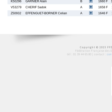
K50296
GARNIER Alain
B
1660 F
V53279
CHERIF Sadok
A
1658 F
Z50932
EFFENGUET-BORNER Celian
A
1646 F
Copyright © 2015 FFE
Fédération Française des 
tél :
01 39 44 65 80
| contact :
con