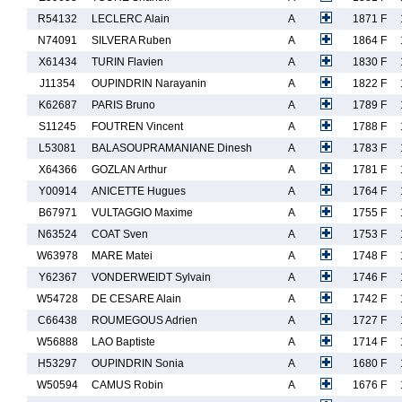
R54132
LECLERC Alain
A
1871 F
N74091
SILVERA Ruben
A
1864 F
X61434
TURIN Flavien
A
1830 F
J11354
OUPINDRIN Narayanin
A
1822 F
K62687
PARIS Bruno
A
1789 F
S11245
FOUTREN Vincent
A
1788 F
L53081
BALASOUPRAMANIANE Dinesh
A
1783 F
X64366
GOZLAN Arthur
A
1781 F
Y00914
ANICETTE Hugues
A
1764 F
B67971
VULTAGGIO Maxime
A
1755 F
N63524
COAT Sven
A
1753 F
W63978
MARE Matei
A
1748 F
Y62367
VONDERWEIDT Sylvain
A
1746 F
W54728
DE CESARE Alain
A
1742 F
C66438
ROUMEGOUS Adrien
A
1727 F
W56888
LAO Baptiste
A
1714 F
H53297
OUPINDRIN Sonia
A
1680 F
W50594
CAMUS Robin
A
1676 F