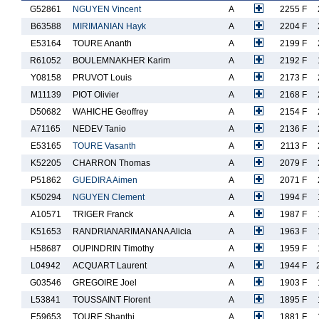
G52861
NGUYEN Vincent
A
2255 F
B63588
MIRIMANIAN Hayk
A
2204 F
E53164
TOURE Ananth
A
2199 F
R61052
BOULEMNAKHER Karim
A
2192 F
Y08158
PRUVOT Louis
A
2173 F
M11139
PIOT Olivier
A
2168 F
D50682
WAHICHE Geoffrey
A
2154 F
A71165
NEDEV Tanio
A
2136 F
E53165
TOURE Vasanth
A
2113 F
K52205
CHARRON Thomas
A
2079 F
P51862
GUEDIRA Aimen
A
2071 F
K50294
NGUYEN Clement
A
1994 F
A10571
TRIGER Franck
A
1987 F
K51653
RANDRIANARIMANANA Alicia
A
1963 F
H58687
OUPINDRIN Timothy
A
1959 F
L04942
ACQUART Laurent
A
1944 F
G03546
GREGOIRE Joel
A
1903 F
L53841
TOUSSAINT Florent
A
1895 F
E59653
TOURE Shanthi
A
1881 F