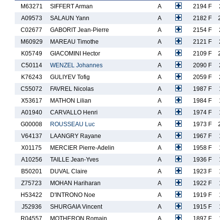
M63271
SIFFERT Arman
A
2194 F
A09573
SALAUN Yann
A
2182 F
C02677
GABORIT Jean-Pierre
A
2154 F
M60929
MAREAU Timothe
A
2121 F
K05749
GIACOMINI Hector
A
2109 F
C50114
WENZEL Johannes
A
2090 F
K76243
GULIYEV Tofig
A
2059 F
C55072
FAVREL Nicolas
A
1987 F
X53617
MATHON Lilian
A
1984 F
A01940
CARVALLO Henri
A
1974 F
G00008
ROUSSEAU Luc
A
1973 F
V64137
LAANGRY Rayane
A
1967 F
X01175
MERCIER Pierre-Adelin
A
1958 F
A10256
TAILLE Jean-Yves
A
1936 F
B50201
DUVAL Claire
A
1923 F
Z75723
MOHAN Hariharan
A
1922 F
H53422
D'INTRONO Noe
A
1919 F
J52936
SHURGAIA Vincent
A
1915 F
R04557
MOTHERON Romain
A
1897 F