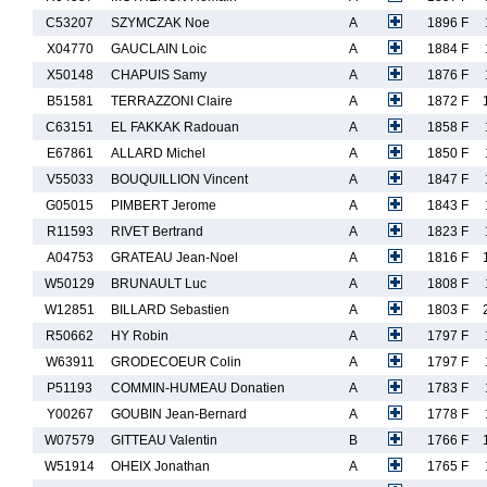
C53207
SZYMCZAK Noe
A
1896 F
X04770
GAUCLAIN Loic
A
1884 F
X50148
CHAPUIS Samy
A
1876 F
B51581
TERRAZZONI Claire
A
1872 F
C63151
EL FAKKAK Radouan
A
1858 F
E67861
ALLARD Michel
A
1850 F
V55033
BOUQUILLION Vincent
A
1847 F
G05015
PIMBERT Jerome
A
1843 F
R11593
RIVET Bertrand
A
1823 F
A04753
GRATEAU Jean-Noel
A
1816 F
W50129
BRUNAULT Luc
A
1808 F
W12851
BILLARD Sebastien
A
1803 F
R50662
HY Robin
A
1797 F
W63911
GRODECOEUR Colin
A
1797 F
P51193
COMMIN-HUMEAU Donatien
A
1783 F
Y00267
GOUBIN Jean-Bernard
A
1778 F
W07579
GITTEAU Valentin
B
1766 F
W51914
OHEIX Jonathan
A
1765 F