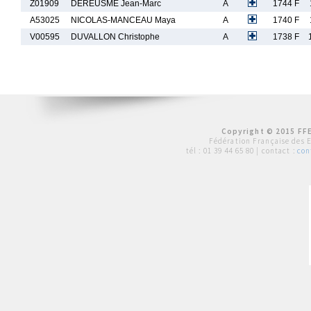
Z01909
DEREUSME Jean-Marc
A
1744 F
A53025
NICOLAS-MANCEAU Maya
A
1740 F
V00595
DUVALLON Christophe
A
1738 F
Copyright © 2015 FFE
Fédération Française des 
tél :
01 39 44 65 80
| contact :
con